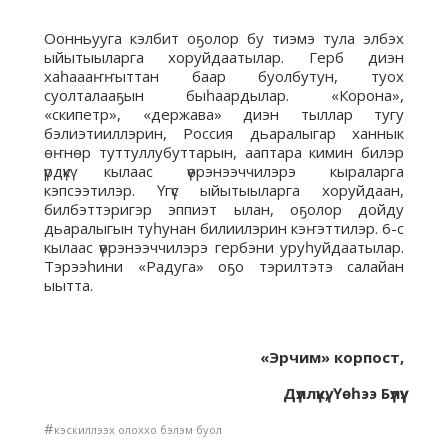
Оонньууга кэлбит оҕолор бу тиэмэ тула элбэх
ыйытыыларга хоруйдаатылар. Герб диэн
хаһаааҥҥыттан баар буолбутун, туох
суолталааҕын быһаардылар. «Корона»,
«скипетр», «держава» диэн тыллар тугу
бэлиэтииллэрин, Россия дьаралыгар ханнык
өҥнөр туттуллубуттарын, ааптара кимин билэр
үрдүкү кылаас үөрэнээччилэрэ кыраларга
кэпсээтилэр. Үгүс ыйытыыларга хоруйдаан,
билбэттэригэр эппиэт ылан, оҕолор дойду
дьаралыгын туһунан билиилэрин кэҥэттилэр. 6-с
кылаас үөрэнээччилэрэ гербэни уруһуйдаатылар.
Тэрээһини «Радуга» оҕо тэрилтэтэ салайан
ыытта.
«Эрчим» корпост,
Дүллүкү, Үөһээ Бүлүү.
#
кэскиллээх олоххо бэлэм буол