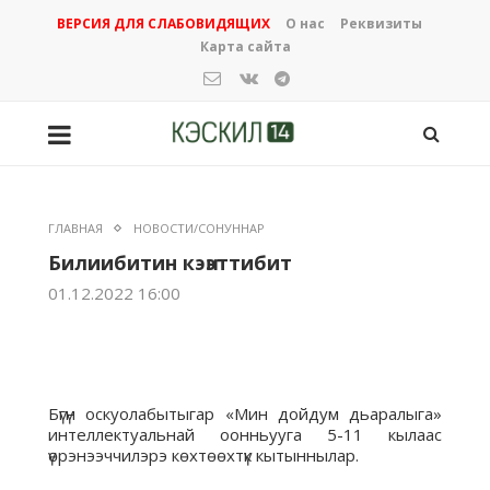
ВЕРСИЯ ДЛЯ СЛАБОВИДЯЩИХ
О нас
Реквизиты
Карта сайта
ГЛАВНАЯ
НОВОСТИ/СОНУННАР
Билиибитин кэҥэттибит
01.12.2022 16:00
Бүгүн оскуолабытыгар «Мин дойдум дьаралыга»
интеллектуальнай оонньууга 5-11 кылаас
үөрэнээччилэрэ көхтөөхтүк кытыннылар.