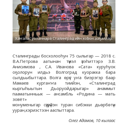
Хаҥалас уоланнара Сталинград иһин хоһоон ааҕаллар.
Сталинграды босхолооһун 75 сылыгар — 2018 с.
В.А.Петрова аатынан түмэл үлэһиттэрэ З.В.
Анисимова , С.А. Иванова «Сата» куруһуок
оҕолорун илдьэ Волгоград куоракка бара
сылдьыбыттара. Волга өрүс уҥа биэрэгэр баар
Мамаев кургаҥҥа тиийэн, «Сталинград
кыргыһыытын Дьоруойдарыгар» анаммыт
пааматынньык — ансамбль «Родина — мать
зовёт»
монуменыгар сүгүрүйэн туран сибэкки дьөрбөтүн
ууран,кэриэстээн ааспыттара.
Олег Адамов, 10 кылаас