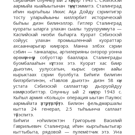
аармыйа кыайыытынан түмүктэммитэ. Сталинград
иһин кыргыһыы Иккис Аҕа Дойду сэриитигэр
тосту уларыйыыны киллэрбит историческай
быһыы диэн билинэллэр. Гитлер Сталинград
куораты ыларга улахан сыалы туруоруммута —
Каспийскай ниэби быһарга. Куорат Сэбиэскэй
сойуус улахан промышленнай куораттар
ахсааннарыгар киирэрэ. Манна элбэх сэрии
сэбин — танкалары, артилерияны оҥорор уонна
өрөмүөннүүр собуоттар бааллара. Сталинграды
буомбалааһын күүстээх этэ. Куорат хас биир
дьиэтин, уулуссатын, кырыс сирин аайы
кырыктаах сэрии буолбута. Биһиги билигин
билэрбитинэн, «Павлов дьиэтэ» диэн 58 күн
устата Сэбиэскэй саллааттар дьоруойдуу
көмүскээбиттэр. Олунньу ый 2 күнүгэр 1943 с.
Кыһыл армия «Кольцо» операция ыытан Паулюс
аармыйата үлтүрүтүллүбүтэ. Билиэн фельдмаршалы
кытта 24 генерал, 2.5 тыһыынча саллаат
түбэспитэ.
Биһиги нэһилиэктэн Григорьев Василий
Гаврильевич Сталинград иһин кыргыһыытыгар
кыттыбыта, рядовой — пулемётчик этэ. Уҥа