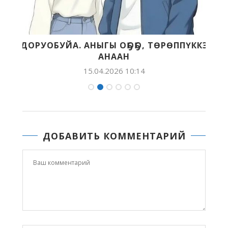
ДОРУОБУЙА. АНЫГЫ ОҔОҔО, ТӨРӨППҮККЭ
АНААН
15.04.2026 10:14
ДОБАВИТЬ КОММЕНТАРИЙ