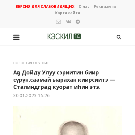
ВЕРСИЯ ДЛЯ СЛАБОВИДЯЩИХ
О нас
Реквизиты
Карта сайта
НОВОСТИ/СОНУННАР
Аҕа Дойду Улуу сэриитин биир
сүрүн,саамай ыарахан киирсиитэ —
Сталиндград куорат иһин этэ.
30.01.2023 15:26