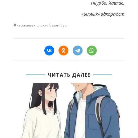
Ньурба, Хаҥалас,
«Ыллык» эдкорпост
#
кэскиллээх олоххо бэлэм буол
ЧИТАТЬ ДАЛЕЕ