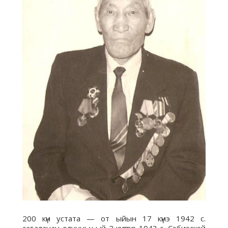
200 күн устата — от ыйын 17 күнэ 1942 с.
саҕаланан олунньу ый 2 күнүгэр 1943 с. Сэбиэскэй