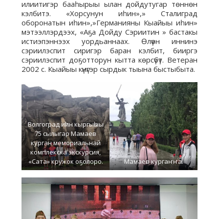
илиитигэр бааһырыы ылан дойдутугар төннөн
кэлбитэ. «Хорсунун иһин»,» Сталиград
оборонатын иһин»,»Германияны Кыайыы иһин»
мэтээллэрдээх, «Аҕа Дойду Сэриитин » бастакы
истиэпэннээх уордьаннаах. Өлүөн иннинэ
сэриилэспит сиригэр баран кэлбит, бииргэ
сэриилэспит доҕотторун кытта көрсүбүт. Ветеран
2002 с. Кыайыы күнүгэр сырдык тыына быстыбыта.
Волгоград иһин кыргыһыы
75 сылыгар Мамаев
курган мемориальнай
комплекска экскурсия,
«Сата» кружок оҕолоро.
Мамаев кургаҥҥа.