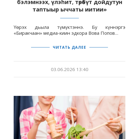
бэлэмнээх, үлэһит, төрөөбүт дойдутун
таптыыр ыччаты иитии»
Үөрэх дьыла түмүктэннэ. Бу күннэргэ
«Биракчаан» медиа-киин эдкора Вова Попов…
ЧИТАТЬ ДАЛЕЕ
03.06.2026 13:40