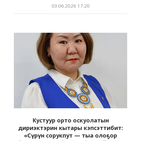
03.06.2026 17:20
Кустуур орто оскуолатын
дириэктэрин кытары кэпсэттибит:
«Сүрүн сорукпут — тыа олоҕор