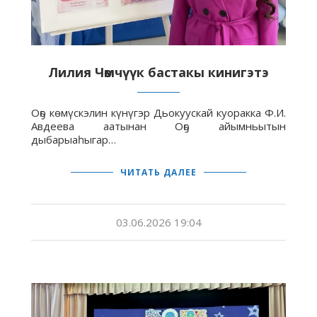
Лилия Чөмчүүк бастакы кинигэтэ
Оҕо көмүскэлин күнүгэр Дьокуускай куоракка Ф.И.
Авдеева аатынан Оҕо айымньытын
дыбарыаһыгар…
ЧИТАТЬ ДАЛЕЕ
03.06.2026 19:04