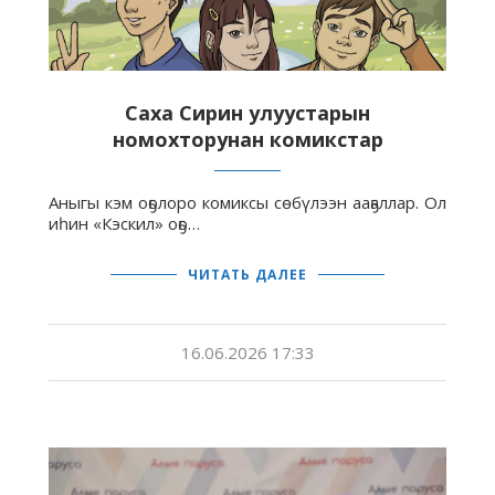
Саха Сирин улуустарын
номохторунан комикстар
Аныгы кэм оҕолоро комиксы сөбүлээн ааҕаллар. Ол
иһин «Кэскил» оҕо…
ЧИТАТЬ ДАЛЕЕ
16.06.2026 17:33