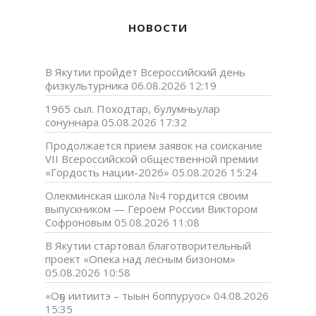
НОВОСТИ
В Якутии пройдет Всероссийский день
физкультурника
06.08.2026 12:19
1965 сыл. Походтар, булумньулар
сонуннара
05.08.2026 17:32
Продолжается прием заявок на соискание
VII Всероссийской общественной премии
«Гордость нации-2026»
05.08.2026 15:24
Олекминская школа №4 гордится своим
выпускником — Героем России Виктором
Софроновым
05.08.2026 11:08
В Якутии стартовал благотворительный
проект «Опека над лесным бизоном»
05.08.2026 10:58
«Оҕо иитиитэ – тыын боппуруос»
04.08.2026
15:35