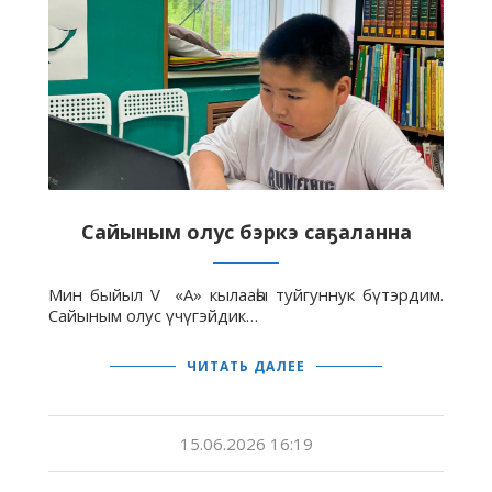
Сайыным олус бэркэ саҕаланна
Мин быйыл V «А» кылааһы туйгуннук бүтэрдим.
Сайыным олус үчүгэйдик…
ЧИТАТЬ ДАЛЕЕ
15.06.2026 16:19