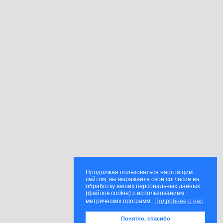
Продолжая пользоваться настоящим
сайтом, вы выражаете свое согласие на
обработку ваших персональных данных
(файлов cookie) с использованием
метрических программ.
Подробнее о нас
Понятно, спасибо