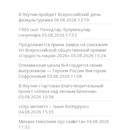
В Якутии пройдет Всероссийский день
физкультурника
06.08.2026 12:19
1965 сыл. Походтар, булумньулар
сонуннара
05.08.2026 17:32
Продолжается прием заявок на соискание
VII Всероссийской общественной премии
«Гордость нации-2026»
05.08.2026 15:24
Олекминская школа №4 гордится своим
выпускником — Героем России Виктором
Софроновым
05.08.2026 11:08
В Якутии стартовал благотворительный
проект «Опека над лесным бизоном»
05.08.2026 10:58
«Оҕо иитиитэ – тыын боппуруос»
04.08.2026 15:35
Михаил Николаев оҕо сааһыттан
04.08.2026
11:32