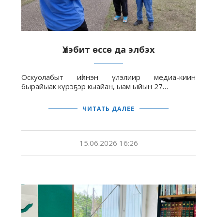
Үлэбит өссө да элбэх
Оскуолабыт иһинэн үлэлиир медиа-киин
бырайыак күрэҕэр кыайан, ыам ыйын 27…
ЧИТАТЬ ДАЛЕЕ
15.06.2026 16:26