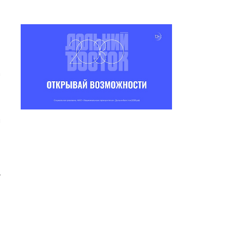
о
о
о
о
а
о
—
й
т
у