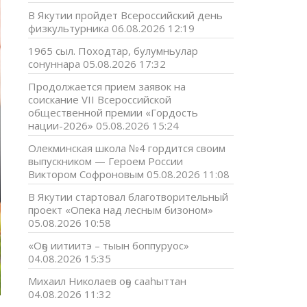
В Якутии пройдет Всероссийский день
физкультурника
06.08.2026 12:19
1965 сыл. Походтар, булумньулар
сонуннара
05.08.2026 17:32
Продолжается прием заявок на
соискание VII Всероссийской
общественной премии «Гордость
нации-2026»
05.08.2026 15:24
Олекминская школа №4 гордится своим
выпускником — Героем России
Виктором Софроновым
05.08.2026 11:08
В Якутии стартовал благотворительный
проект «Опека над лесным бизоном»
05.08.2026 10:58
«Оҕо иитиитэ – тыын боппуруос»
04.08.2026 15:35
Михаил Николаев оҕо сааһыттан
04.08.2026 11:32