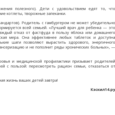
ржения полезного). Дети с удовольствием едят то, чт
ие котлеты, творожные запеканки.
андартов). Родитель с гамбургером не может убедительн
ормируется всей семьей. «Лучший врач для ребенка — эт
Каждый отказ от фастфуда в пользу яблока или домашнег
ская мера. Она эффективнее любых таблеток и доступн
ькие шаги позволяют вырастить здорового, энергичног
пансеризацию и не пополнит ряды хронических больных», 
ровья и медицинской профилактики призывает родителе
й с пользой: пересмотреть рацион семьи, отказаться о
ная жизнь ваших детей завтра!
Кэскил14.р