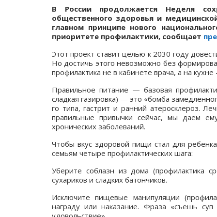
В России продолжается Неделя сохр
общественного здоровья и медицинско
главном принципе нового национально
приоритете профилактики, сообщает
пре
Этот проект ставит целью к 2030 году довест
Но достичь этого невозможно без формирова
профилактика не в кабинете врача, а на кухне
Правильное питание — базовая профилактич
сладкая газировка) — это «бомба замедленно
го типа, гастрит и ранний атеросклероз. Л
правильные привычки сейчас, мы даем е
хронических заболеваний.
Чтобы вкус здоровой пищи стал для ребенка
семьям четыре профилактических шага:
Уберите соблазн из дома (профилактика с
сухариков и сладких батончиков.
Исключите пищевые манипуляции (профилак
награду или наказание. Фраза «съешь су
удовольствие».