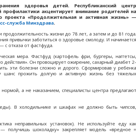
анения здоровья детей. Республиканский цент
й профилактики акцентирует внимание родителей н
го проекта «Продолжительная и активная жизнь» 
сс-служба Минздрава
.
и продолжительность жизни до 78 лет, а затем и до 81 года
ния привычки заботиться о здоровье смолоду. И начинаетс
 — с отказа от фастфуда.
еская мера. Фастфуд (картофель фри, бургеры, наггетсы
го действия». Он провоцирует ожирение, сахарный диабет 2
ечить эти болезни сложно и дорого. Сформировав у ребенк
му шанс прожить долгую и активную жизнь без тяжелы
 нормой, а не наказанием, специалисты центра предлагаю
реды). В холодильнике и шкафах не должно быть чипсов
тика неправильных установок). Не используйте еду ка
п — получишь шоколадку» закрепляет модель «вредное 