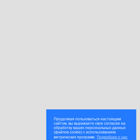
Продолжая пользоваться настоящим
сайтом, вы выражаете свое согласие на
обработку ваших персональных данных
(файлов cookie) с использованием
метрических программ.
Подробнее о нас