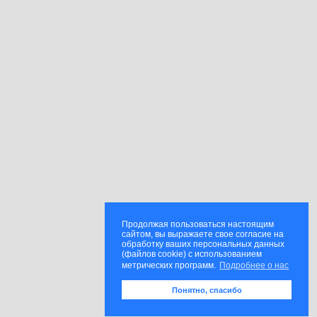
Продолжая пользоваться настоящим
сайтом, вы выражаете свое согласие на
обработку ваших персональных данных
(файлов cookie) с использованием
метрических программ.
Подробнее о нас
Понятно, спасибо