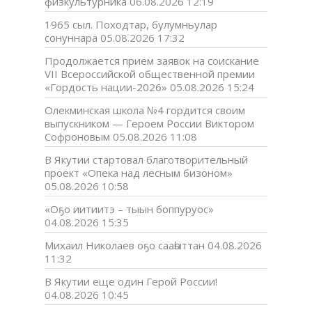
физкультурника
06.08.2026 12:19
1965 сыл. Походтар, булумньулар
сонуннара
05.08.2026 17:32
Продолжается прием заявок на соискание
VII Всероссийской общественной премии
«Гордость нации-2026»
05.08.2026 15:24
Олекминская школа №4 гордится своим
выпускником — Героем России Виктором
Софроновым
05.08.2026 11:08
В Якутии стартовал благотворительный
проект «Опека над лесным бизоном»
05.08.2026 10:58
«Оҕо иитиитэ – тыын боппуруос»
04.08.2026 15:35
Михаил Николаев оҕо сааһыттан
04.08.2026
11:32
В Якутии еще один Герой России!
04.08.2026 10:45