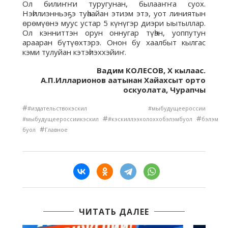
Ол билиҥҥи туругунан, былааҥҥа суох.
Нэһилиэнньэҕэ туһаайан этиэм этэ, уот линиятын
өрөмүөнэ муус устар 5 күнүгэр диэри ыытыллар.
Ол кэнниттэн орун оннугар түһэн, уоппутун
арааран бүтүөхтэрэ. Онон бу хаалбыт кылгас
кэми тулуйан кэтэһиэххэйиҥ.
Вадим КОЛЕСОВ, Х кылаас.
А.П.Илларионов аатынан Хайахсыт орто
оскуолата, Чурапчы
#
#издательствокэскил #мыбудущеероссии
#
#
#мыбудущеероссиикэскил
#кэскиллээхолоххобэлэмбуол
бэлэм
#
буол
Главное
ЧИТАТЬ ДАЛЕЕ