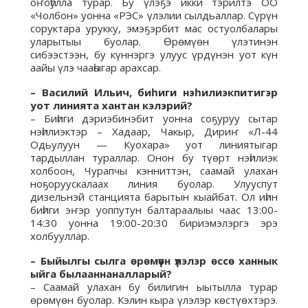
оҥоһулла турар. Бу үлэҕэ икки тэрилтэ ОО
«Чолбон» уонна «РЭС» үлэлии сылдьаллар. Сүрүн
соруктара урукку, эмэҕэрбит мас остуолбалары
уларытыы буолар. Өрөмүөн үлэтинэн
сибээстээн, бу күннэргэ улуус үрдүнэн уот күн
аайы үлэ чааһыгар арахсар.
– Василий Ильич, биһиги нэһилиэкпитигэр
уот линията хантан кэлэрий?
– Биһиги дэриэбинэбит уонна соҕуруу сытар
нэһилиэктэр – Хадаар, Чакыр, Дириҥ «Л-44
Одьулуун — Куохара» уот линиятыгар
тардыллан тураллар. Онон бу түөрт нэһилиэк
холбоон, Чурапчы кэнниттэн, саамай улахан
ноҕоруускалаах линия буолар. Улууспут
дизельнэй станцията барытын кыайбат. Ол иһин
биһиги эҥэр уоппутун балтараалыы чаас 13:00-
14:30 уонна 19:00-20:30 бириэмэлэргэ эрэ
холбууллар.
– Быйылгы сылга өрөмүөн үлэлэр өссө ханнык
ыйга былааннаналларый?
– Саамай улахан бу билигин ыытылла турар
өрөмүөн буолар. Кэлин кыра үлэлэр көстүөхтэрэ.