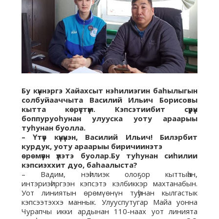
Бу күннэргэ Хайахсыт нэһилиэгин баһылыгын
солбуйааччыта Василий Ильич Борисовы
кытта көрүстүм. Кэпсэтиибит сүрүн
боппуруоһунан улууска уоту араарыы
туһунан буолла.
– Үтүө күнүнэн, Василий Ильич! Билэрбит
курдук, уоту араарыы биричиинэтэ
өрөмүөн үлэтэ буолар.Бу туһунан сиһилии
кэпсиэххит дуо, баһаалыста?
– Вадим, нэһилиэк олоҕор кыттыһан,
интэриэһиргээн кэпсэтэ кэлбиккэр махтанабын.
Уот линиятын өрөмүөнүн туһунан кылгастык
кэпсээтэххэ маннык. Улууспутугар Майа уонна
Чурапчы икки ардынан 110-наах уот линията