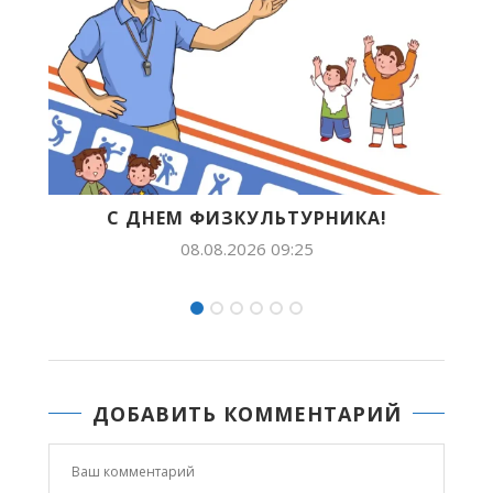
ЬТУРНИКА!
БУДУЩЕЕ ЯКУТИИ В ЛИЦАХ:
ПОПОВА ПОКОРЯЕТ..
9:25
07.08.2026 14:54
ДОБАВИТЬ КОММЕНТАРИЙ