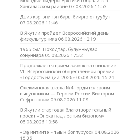
Молодые лидеры Арктики собрались в
Хангаласском районе
07.08.2026 11:53
Дьиэ кэргэнинэн бары бииргэ оттуубут
07.08.2026 11:46
В Якутии пройдет Всероссийский день
физкультурника
06.08.2026 12:19
1965 сыл. Походтар, булумньулар
сонуннара
05.08.2026 17:32
Продолжается прием заявок на соискание
VII Всероссийской общественной премии
«Гордость нации-2026»
05.08.2026 15:24
Олекминская школа №4 гордится своим
выпускником — Героем России Виктором
Софроновым
05.08.2026 11:08
В Якутии стартовал благотворительный
проект «Опека над лесным бизоном»
05.08.2026 10:58
«Оҕо иитиитэ – тыын боппуруос»
04.08.2026
15:35