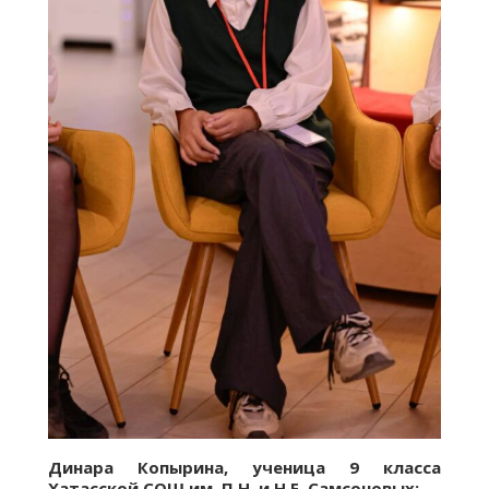
Динара Копырина, ученица 9 класса
Хатасской СОШ им. П.Н. и Н.Е. Самсоновых: