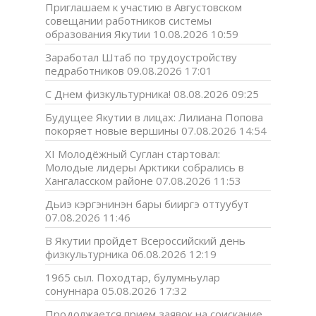
Приглашаем к участию в Августовском
совещании работников системы
образования Якутии
10.08.2026 10:59
Заработал Штаб по трудоустройству
педработников
09.08.2026 17:01
С Днем физкультурника!
08.08.2026 09:25
Будущее Якутии в лицах: Лилиана Попова
покоряет новые вершины
07.08.2026 14:54
XI Молодёжный Суглан стартовал:
Молодые лидеры Арктики собрались в
Хангаласском районе
07.08.2026 11:53
Дьиэ кэргэнинэн бары бииргэ оттуубут
07.08.2026 11:46
В Якутии пройдет Всероссийский день
физкультурника
06.08.2026 12:19
1965 сыл. Походтар, булумньулар
сонуннара
05.08.2026 17:32
Продолжается прием заявок на соискание