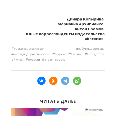
Динара Копырина
,
Марианна Архипченко
,
Антон Громов
,
Юные корреспонденты издательства
«Кэскил».
#
#издательствокэскил #мыбудущеероссии
#
#
#
#мыбудущеероссиикэскил
встреча
Главное
Год детства
#
#
в Якутии
новости
это интересно
ЧИТАТЬ ДАЛЕЕ