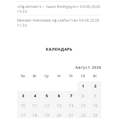
«Оҕо иитиитэ – тыын боппуруос»
04.08.2026
15:35
Михаил Николаев оҕо сааһыттан
04.08.2026
11:32
КАЛЕНДАРЬ
Август 2026
Пн
Вт
Ср
Чт
Пт
Сб
Вс
1
2
3
4
5
6
7
8
9
10
11
12
13
14
15
16
17
18
19
20
21
22
23