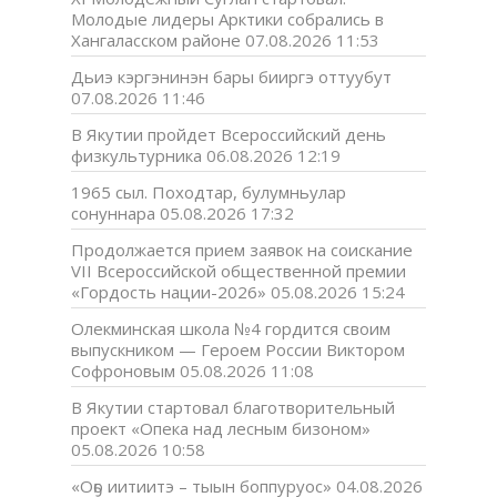
Молодые лидеры Арктики собрались в
Хангаласском районе
07.08.2026 11:53
Дьиэ кэргэнинэн бары бииргэ оттуубут
07.08.2026 11:46
В Якутии пройдет Всероссийский день
физкультурника
06.08.2026 12:19
1965 сыл. Походтар, булумньулар
сонуннара
05.08.2026 17:32
Продолжается прием заявок на соискание
VII Всероссийской общественной премии
«Гордость нации-2026»
05.08.2026 15:24
Олекминская школа №4 гордится своим
выпускником — Героем России Виктором
Софроновым
05.08.2026 11:08
В Якутии стартовал благотворительный
проект «Опека над лесным бизоном»
05.08.2026 10:58
«Оҕо иитиитэ – тыын боппуруос»
04.08.2026