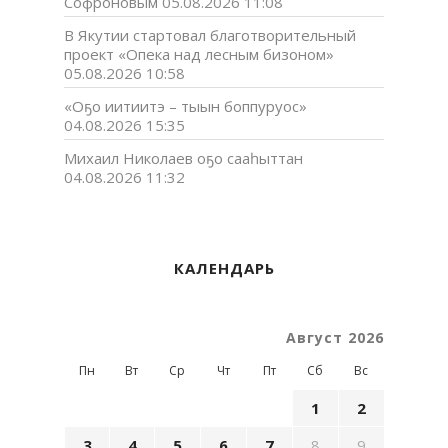
Софроновым
05.08.2026 11:08
В Якутии стартовал благотворительный
проект «Опека над лесным бизоном»
05.08.2026 10:58
«Оҕо иитиитэ – тыын боппуруос»
04.08.2026 15:35
Михаил Николаев оҕо сааһыттан
04.08.2026 11:32
КАЛЕНДАРЬ
Август 2026
Пн
Вт
Ср
Чт
Пт
Сб
Вс
1
2
3
4
5
6
7
8
9