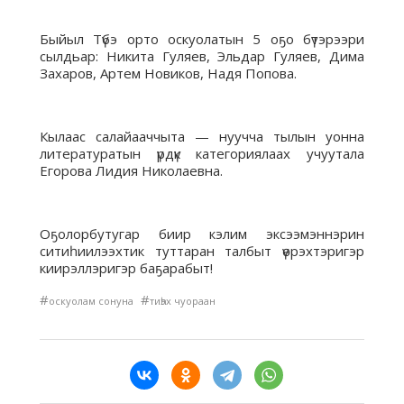
Быйыл Түбэ орто оскуолатын 5 оҕо бүтэрээри
сылдьар: Никита Гуляев, Эльдар Гуляев, Дима
Захаров, Артем Новиков, Надя Попова.
Кылаас салайааччыта — нуучча тылын уонна
литературатын үрдүк категориялаах учуутала
Егорова Лидия Николаевна.
Оҕолорбутугар биир кэлим эксээмэннэрин
ситиһиилээхтик туттаран талбыт үөрэхтэригэр
киирэллэригэр баҕарабыт!
#
#
оскуолам сонуна
тиһэх чуораан