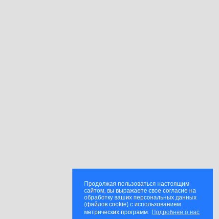
Продолжая пользоваться настоящим
сайтом, вы выражаете свое согласие на
обработку ваших персональных данных
(файлов cookie) с использованием
метрических программ.
Подробнее о нас