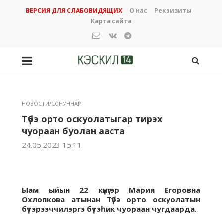
ВЕРСИЯ ДЛЯ СЛАБОВИДЯЩИХ
О нас
Реквизиты
Карта сайта
НОВОСТИ/СОНУННАР
Түбэ орто оскуолатыгар тирэх
чуораан буолан ааста
24.05.2023 15:11
Ыам ыйын 22 күнүгэр Мария Егоровна
Охлопкова атынан Түбэ орто оскуолатын
бүтэрээччилэргэ бүтэһик чуораан чугдаарда.