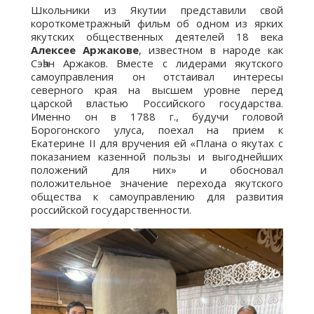
Школьники из Якутии представили свой
короткометражный фильм об одном из ярких
якутских общественных деятелей 18 века
Алексее Аржакове
, известном в народе как
Сэһэн Аржаков. Вместе с лидерами якутского
самоуправления он отстаивал интересы
северного края на высшем уровне перед
царской властью Российского государства.
Именно он в 1788 г., будучи головой
Борогонского улуса, поехал на прием к
Екатерине II для вручения ей «Плана о якутах с
показанием казенной пользы и выгоднейших
положений для них» и обосновал
положительное значение перехода якутского
общества к самоуправлению для развития
российской государственности.