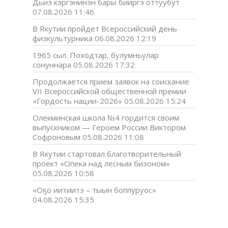
Дьиэ кэргэнинэн бары бииргэ оттуубут
07.08.2026 11:46
В Якутии пройдет Всероссийский день
физкультурника
06.08.2026 12:19
1965 сыл. Походтар, булумньулар
сонуннара
05.08.2026 17:32
Продолжается прием заявок на соискание
VII Всероссийской общественной премии
«Гордость нации-2026»
05.08.2026 15:24
Олекминская школа №4 гордится своим
выпускником — Героем России Виктором
Софроновым
05.08.2026 11:08
В Якутии стартовал благотворительный
проект «Опека над лесным бизоном»
05.08.2026 10:58
«Оҕо иитиитэ – тыын боппуруос»
04.08.2026 15:35