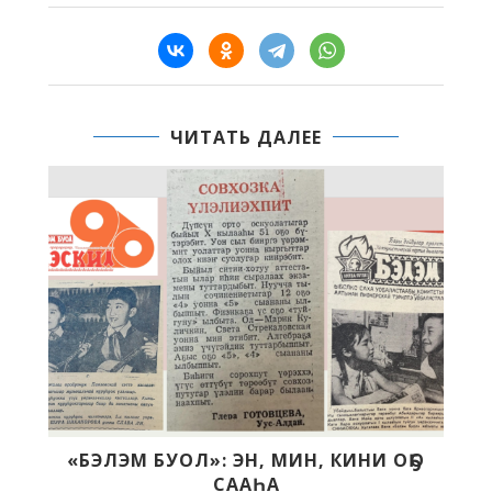
ЧИТАТЬ ДАЛЕЕ
Н, МИН, КИНИ ОҔО
МЭҤЭ ХАҤАЛАС УЛУ
АҺА
ХАҺААЙЫСТЫБАТЫГА