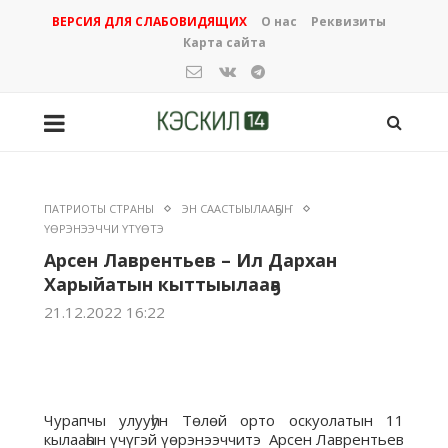
ВЕРСИЯ ДЛЯ СЛАБОВИДЯЩИХ
О нас
Реквизиты
Карта сайта
ПАТРИОТЫ СТРАНЫ
ЭН СААСТЫЫЛААҔЫҤ
ҮӨРЭНЭЭЧЧИ ҮТҮӨТЭ
Арсен Лаврентьев – Ил Дархан
Харыйатын кыттыылааҕа
21.12.2022 16:22
Чурапчы улууһун Төлөй орто оскуолатын 11
кылааһын үчүгэй үөрэнээччитэ Арсен Лаврентьев