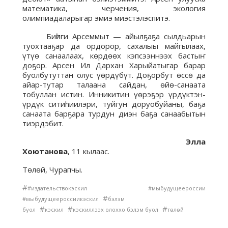
математика, черчения, экология
олимпиадаларыгар эмиэ миэстэлэспитэ.
Биһиги Арсеммыт — айылҕаҕа сылдьарын
туохтааҕар да ордорор, сахалыы майгылаах,
үтүө санаалаах, көрдөөх кэпсээннээх бастыҥ
доҕор. Арсен Ил Дархан Харыйатыгар барар
буолбутуттан олус үөрдүбүт. Доҕорбут өссө да
айар-тутар талаана сайдан, өйө-санаата
тобуллан истин. Инникитин үөрэҕэр үрдүктэн-
үрдүк ситиhиилэри, туйгун доруобуйаны, баҕа
санаата барҕара турдун диэн баҕа санаабытын
тиэрдэбит.
Элла
Хоютанова
, 11 кылаас.
Төлөй, Чурапчы.
#
#издательствокэскил #мыбудущеероссии
#
#мыбудущеероссиикэскил
бэлэм
#
#
#
буол
кэскил
кэскиллээх олоххо бэлэм буол
төлөй