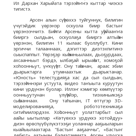
Ил Дархан Харыйата тэрээһиҥҥэ кыттар чиэскэ
тигистэ.
Арсен алын сүһүөххэ туйгуннук, билигин
үчүгэйдик үөрэнэр оскуола биир бастыҥ
үөрэнээччитэ. Биһиги Арсены кытта уһуйааҥҥа
бииргэ сылдьан, оскуолаҕа бииргэ алтыһан
үөрэнэн, билигин 11 кылаас буоллубут. Кини
эргиччи талааннаах, дэгиттэр диэтэхпитинэ
сыыспаппыт. Үөрэҕэр кыһамньылаах, дьоҕурдаах,
ахсаанньыт бэрдэ, ылбаҕай ырыаһыт, хомоҕой
хоhooнньут, үҥкүүһүт. Ону таһынан, араас эбии
дьарыктарга утумнаахтык дьарыктанар.
«Юность» телестудияҕа хас да сыл сылдьан,
тэрээһиннэри устуута, видео таҥыыта куруутун
кини үрдүнэн буолар. Иллэҥ кэмигэр көмпүүтэр
оонньуутунан үлүһүйэр, тиэхиньикэҕэ
сыһыаннаах. Ону таhынан, IT өттүгэр 3D-
моделированияҕа, робототехникаҕа
ситиhиилэрдээх. Хоһоонньут уолаттарбыт сыл
аайы ыытыллар «Көтүөххэ үрдүккэ хотойдуу»
диэн өрөспүүбүлүкэтээҕи уоланнар ааҕыыларын
кыайыылаахтара. “Бастыҥ ааҕааччы”, «Бастыҥ
дебют» аатынан бэлиэтэммитэ. Арсен улууска