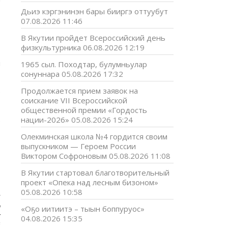
Дьиэ кэргэнинэн бары бииргэ оттуубут
07.08.2026 11:46
В Якутии пройдет Всероссийский день
физкультурника
06.08.2026 12:19
й
1965 сыл. Походтар, булумньулар
сонуннара
05.08.2026 17:32
Продолжается прием заявок на
)
соискание VII Всероссийской
общественной премии «Гордость
.
нации-2026»
05.08.2026 15:24
Олекминская школа №4 гордится своим
выпускником — Героем России
Виктором Софроновым
05.08.2026 11:08
В Якутии стартовал благотворительный
проект «Опека над лесным бизоном»
05.08.2026 10:58
н
о
«Оҕо иитиитэ – тыын боппуруос»
х
04.08.2026 15:35
й