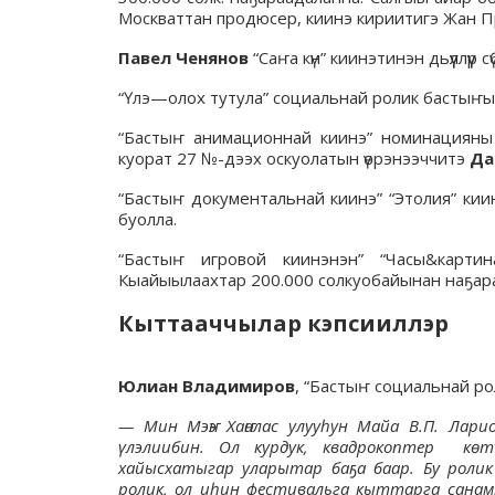
Москваттан продюсер, киинэ кириитигэ Жан 
Павел Ченянов
“Саҥа күн” киинэтинэн дьүүллүүр 
“Үлэ—олох тутула” социальнай ролик бастыҥ
“Бастыҥ анимационнай киинэ” номинацияны “
куорат 27 №-дээх оскуолатын үөрэнээччитэ
Да
“Бастыҥ документальнай киинэ” “Этолия” киин
буолла.
“Бастыҥ игровой киинэнэн” “Часы&карти
Кыайыылаахтар 200.000 солкуобайынан на
Кыттааччылар кэпсииллэр
Юлиан Владимиров
, “Бастыҥ социальнай р
— Мин Мэҥэ Хаҥалас улууһун Майа В.П. Лари
үлэлиибин. Ол курдук, квадрокоптер кө
хайысхатыгар уларытар баҕа баар. Бу ролик 
ролик, ол иһин фестивальга кыттарга санам