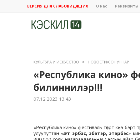
ВЕРСИЯ ДЛЯ СЛАБОВИДЯЩИХ
О нас
Реквизиты
КУЛЬТУРА И ИСКУССТВО
НОВОСТИ/СОНУННАР
«Республика кино» 
билиннилэр!!!
07.12.2023 13:43
«Республика кино» фестиваль түөрт күнэ бэрт 
улууһуттан
«Эт эрбэс, эбэтэр, этэрбэс
» ки
300.000 солк. наҕараадаланна! Салгыы айар 