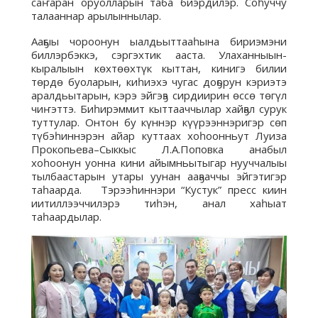
саҥаран оруолларын таба биэрдилэр. Соһуччу
талааннар арылыннылар.
Ааҕыы чороонун ыалдьыттааһына бириэмэни
биллэрбэккэ, сэргэхтик ааста. Улаханныын-
кыралыын көхтөөхтүк кыттан, кинигэ билии
төрдө буоларын, киһиэхэ чугас доҕорун кэриэтэ
аралдьытарын, кэрэ эйгэҕэ сирдиирин өссө төгүл
чиҥэттэ. Биһирэммит кыттааччылар хайҕал сурук
туттулар. Онтон бу күннэр күүрээннэригэр сөп
түбэһиннэрэн айар куттаах хоһоонньут Луиза
Прокопьева–Сыккыс Л.А.Поповка анабыл
хоһоонун уонна кини айымньытыгар нууччалыы
тылбаастарын утары уунан ааҕааччы эйгэтигэр
таһаарда. Тэрээһиннэри “Кустук” пресс киин
иитиллээччилэрэ тиһэн, анал хаһыат
таһаардылар.