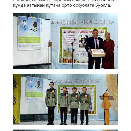
Күндэ аатынан Кутана орто оскуолата буолла.