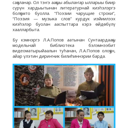
саҕаланар. Ол тэҥэ ааҕыы абылаҥар ылларыы биир
сүрүн хардыытынан литературнай киэһэлэргэ
болҕомто буолла. “Поэзии чарущие строки”,
“Поэзия — музыка слов” курдук иэйиилээх
киэһэлэр буолан ааспыттара кэрэ өйдөбүлү
хаалларбыта.
Бу кэмнэргэ Л.А.Попов аатынан Сунтаардааҕы
модельнай библиотека бэлэмнээбит
видеоматырыйаалын туһанан, Л.А.Попов олоҕун,
айар үлэтин дириҥник билиһиннэрии барда.