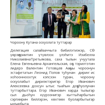
Чороону Кутана оскуолата туттарар
Делегация салайааччыта бибилэтиэкэр, СӨ
үөрэҕириитин үтүөлээх үлэһитэ Изабелла
НиколаевнаТретьякова, саха тылын учуутала
Елена Евгеньевна Архангельская, оҕо тэрилтэтин
лидерэ Валентин Готовцев Ааҕыы чороонун
эстафетатын Леонид Попов туһунан дириҥ ис
хоһоонноохтук кэпсээн туран, чороону
оскуолабыт дириэктэригэр Егор Иванович
Алексеевка дохсун ытыс тыаһын доҕуһуолунан
туттарбыттара. Егор Иванович харда тылыгар
сыл дьоһун күүрээнигэр кыттыһарбытын
сэргиирин биллэрэн, көхтөөх буоларбытыгар
ыҥырбыта.