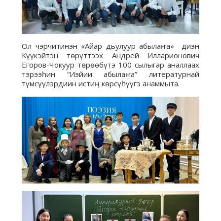
Ол чэрчитинэн «Айар дьулуур абылаҥа» диэн
Күүкэйтэн төрүттээх Андрей Илларионович
Егоров-Чокуур төрөөбүтэ 100 сылыгар аналлаах
тэрээһин “Иэйии абылаҥа” литературнай
түмсүүлэрдиин истиӊ көрсүһүүгэ анаммыта.