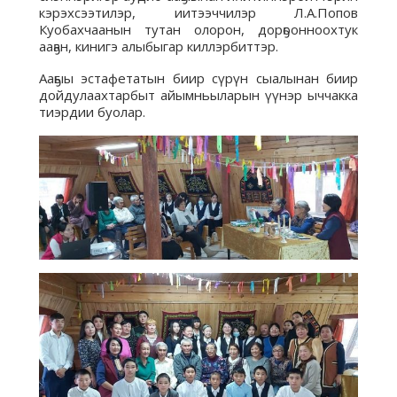
кэрэхсээтилэр, иитээччилэр Л.А.Попов
Куобахчаанын тутан олорон, дорҕоонноохтук
ааҕан, кинигэ алыбыгар киллэрбиттэр.
Ааҕыы эстафетатын биир сүрүн сыалынан биир
дойдулаахтарбыт айымньыларын үүнэр ыччакка
тиэрдии буолар.