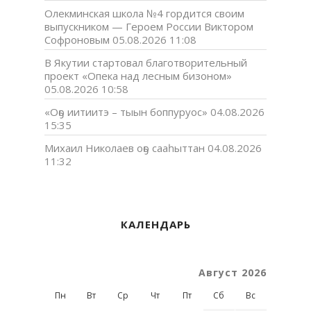
Олекминская школа №4 гордится своим
выпускником — Героем России Виктором
Софроновым
05.08.2026 11:08
В Якутии стартовал благотворительный
проект «Опека над лесным бизоном»
05.08.2026 10:58
«Оҕо иитиитэ – тыын боппуруос»
04.08.2026
15:35
Михаил Николаев оҕо сааһыттан
04.08.2026
11:32
КАЛЕНДАРЬ
Август 2026
Пн
Вт
Ср
Чт
Пт
Сб
Вс