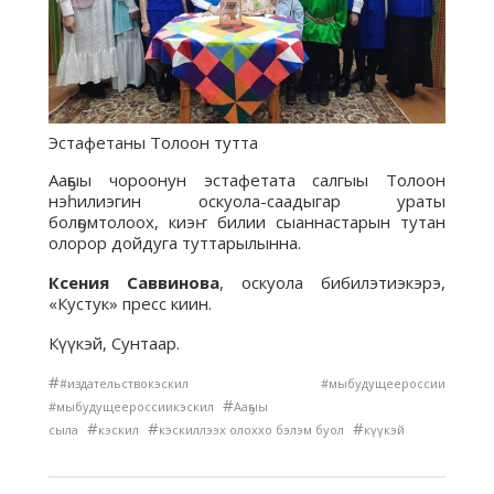
Эстафетаны Толоон тутта
Ааҕыы чороонун эстафетата салгыы Толоон
нэһилиэгин оскуола-саадыгар ураты
болҕомтолоох, киэҥ билии сыаннастарын тутан
олорор дойдуга туттарылынна.
Ксения Саввинова
, оскуола бибилэтиэкэрэ,
«Кустук» пресс киин.
Күүкэй
, Сунтаар.
#
#издательствокэскил #мыбудущеероссии
#
#мыбудущеероссиикэскил
Ааҕыы
#
#
#
сыла
кэскил
кэскиллээх олоххо бэлэм буол
күүкэй