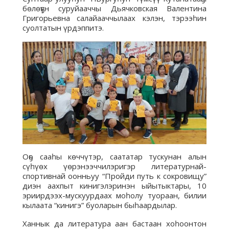
бөлөҕүн суруйааччы Дьячковская Валентина
Григорьевна салайааччылаах кэлэн, тэрээһин
суолтатын үрдэппитэ.
Оҕо сааһы көччүтэр, саататар тускунан алын
сүһүөх үөрэнээччилэригэр литературнай-
спортивнай оонньуу “Пройди путь к сокровищу”
диэн аахпыт кинигэлэринэн ыйытыктары, 10
эриирдээх-мускуурдаах моһолу туораан, билии
кылаата “кинигэ” буоларын быһаардылар.
Ханнык да литература аан бастаан хоһоонтон