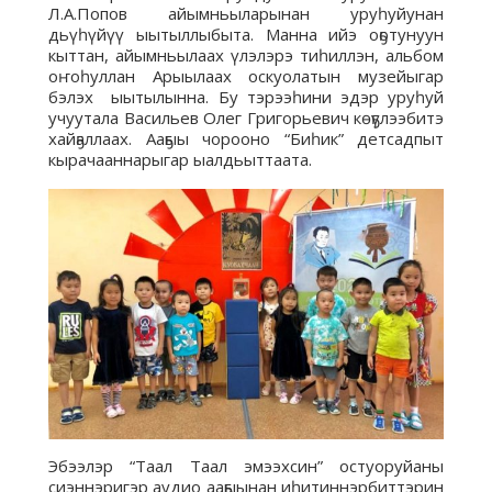
Л.А.Попов айымньыларынан уруһуйунан
дьүһүйүү ыытыллыбыта. Манна ийэ оҕотунуун
кыттан, айымньылаах үлэлэрэ тиһиллэн, альбом
оҥоһуллан Арыылаах оскуолатын музейыгар
бэлэх ыытылынна. Бу тэрээһини эдэр уруһуй
учуутала Васильев Олег Григорьевич көҕүлээбитэ
хайҕаллаах. Ааҕыы чорооно “Биһик” детсадпыт
кырачааннарыгар ыалдьыттаата.
Эбээлэр “Таал Таал эмээхсин” остуоруйаны
сиэннэригэр аудио ааҕыынан иһитиннэрбиттэрин