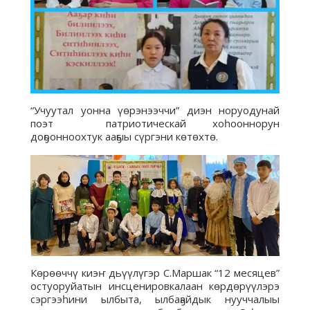
“Учуутал уонна үөрэнээччи” диэн норуодунай
поэт патриотическай хоһооннорун
доҕоонноохтук ааҕыы сүргэни көтөхтө.
Көрөөччү киэҥ дьүүлүгэр С.Маршак “12 месяцев”
остуоруйатын инсценировкалаан көрдөрүүлэрэ
сэргээһини ылбыта, ылбаҕайдык нууччалыы