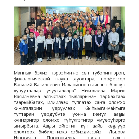
Маннык бэлиэ тэрээһиҥҥэ сөп түбэһиннэрэн,
филологическай наука дуоктара, профессор
Василий Васильевич Илларионов ыыппыт бэлэҕин
«учууталлар учууталлара” Николаева Мария
Васильевна алгыстаах тылларынан тарбахтаах
таарыйбатах, илиилээх туппатах саҥа олоҥхо
кинигэлэрин үөрүүлээх быһыыга-майгыга
туттаран үөрдүбүтэ уонна көҥүл ааҕыы
күннэригэр олоҥхо түһүлгэтигэр үмүөрүһэргэ
ыҥырбыта. Ааҕыы эйгэтин күн аайы көҕүлүүр
олохтоох бибилэтиэкэ сэбиэдиссэйэ Львова
Нюргуяна Прокопьевна эҕэрдэ тылын