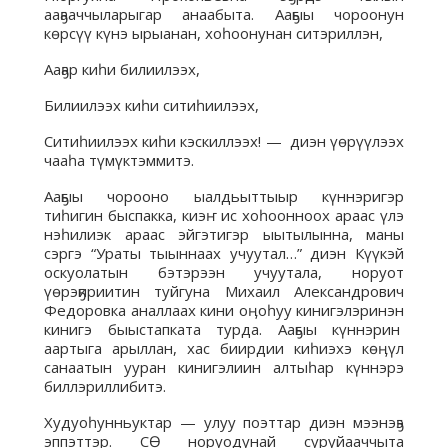
ааҕааччыларыгар анаабыта. Ааҕыы чороонун
көрсүү күнэ ырыанан, хоһоонунан ситэриллэн,
Ааҕар киһи билиилээх,
Билиилээх киһи ситиһиилээх,
Ситиһиилээх киһи кэскиллээх! — диэн үөрүүлээх
чааһа түмүктэммитэ.
Ааҕыы чорооно ыалдьыттыыр күннэригэр
тиһигин быспакка, киэҥ ис хоһоонноох араас үлэ
нэһилиэк араас эйгэтигэр ыытылынна, маны
сэргэ “Ураты тыыннаах учуутал…” диэн Күүкэй
оскуолатын бэтэрээн учуутала, норуот
үөрэҕириитин туйгуна Михаил Александрович
Федоровка аналлаах кини оӊоһуу кинигэлэринэн
кинигэ быыстапката турда. Ааҕыы күннэрин
аартыга арыллан, хас биирдии киһиэхэ көӊүл
санаатын ууран кинигэлиин алтыһар күннэрэ
биллэриллибитэ.
Худуоһунньуктар — улуу поэттар диэн мээнэҕэ
эппэттэр. СѲ норуодунай суруйааччыта