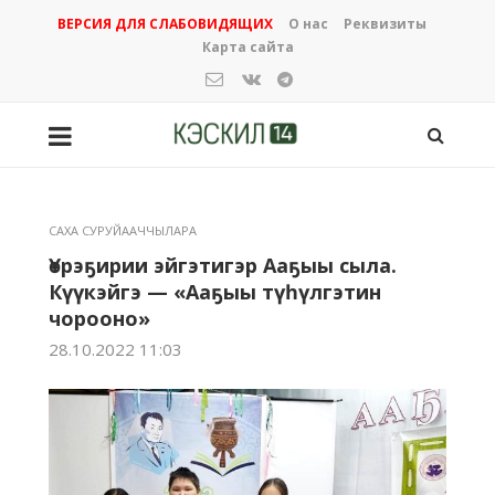
ВЕРСИЯ ДЛЯ СЛАБОВИДЯЩИХ
О нас
Реквизиты
Карта сайта
САХА СУРУЙААЧЧЫЛАРА
Үөрэҕирии эйгэтигэр Ааҕыы сыла.
Күүкэйгэ — «Ааҕыы түһүлгэтин
чорооно»
28.10.2022 11:03