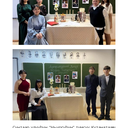
Сунтаар улууһун “Ньургуһун” түмсүү Кутанатааҕы