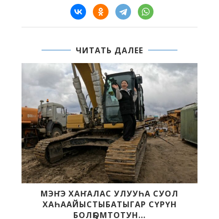
ЧИТАТЬ ДАЛЕЕ
МЭҤЭ ХАҤАЛАС УЛУУҺА СУОЛ
ХАҺААЙЫСТЫБАТЫГАР СҮРҮН
БОЛҔОМТОТУН...