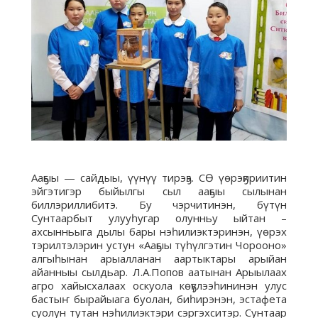
Ааҕыы — сайдыы, үүнүү тирэҕэ. СӨ үөрэҕириитин
эйгэтигэр быйылгы сыл ааҕыы сылынан
биллэриллибитэ. Бу чэрчитинэн, бүтүн
Сунтаарбыт улууһугар олунньу ыйтан –
ахсынньыга дылы бары нэһилиэктэринэн, үөрэх
тэрилтэлэрин устун «Ааҕыы түһүлгэтин Чорооно»
алгыһынан арыалланан аартыктары арыйан
айанныы сылдьар. Л.А.Попов аатынан Арыылаах
агро хайысхалаах оскуола көҕүлээһининэн улус
бастыҥ бырайыага буолан, биһирэнэн, эстафета
суолун тутан нэһилиэктэри сэргэхситэр. Сунтаар