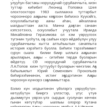
улууһун бастакы норуодунай суруйааччыта, киэн
туттар киһибит Леонид Поповка Шея
олохтоохторо 1983 сыллаахха туттарбыт
чороонноро ааҕыыны көҕүлээн биһиэхэ Күүкэйгэ,
оскуолабытыгар ааны аһан, айхаллана
ыалдьыттаан ааста. Манна даҕатан санаан
кэпсээтэххэ, оскуолабыт учуутала Ираида
Михайловна Герасимова ол кэм үөрүүлээх
түгэнин туоһута, оҕо сааһын кэрэ өйдөбүлүн улуу
суруйааччыны кытта алтыһыытын санаппыта
история кэрэһитэ буолла. Биһиги тэрээһиммит
сүрүн сыала билии биир ыллыга ааҕыынан
арылларын, ааҕыы – ситиһии төрдө буоларын
өйдөтүү. СӨ норуодунай суруйааччыта
Л.А.Попов киэн туттуубут буоларын чиҥэтии. Аҕа
баһылыкпыт Юрий Семенович Прокопьев
биһирээһининэн, истиҥ эҕэрдэтинэн Ааҕыы
чороонун күннэрэ саҕаламмыттара.
Бэлиэ күн илдьитинэн үйэлэргэ үөрүүбүтүн-
көтүүбүтүн бииргэ үллэстэр, үгүс үтүө
дьоммутун үөрэх-үлэ сырдык суолунан көччөх
гынан көтүтүһэр ыаллыы олорор Кутана
нэһилиэгин Ааҕыы чороонун аҕалбыт А.А.Иванов –