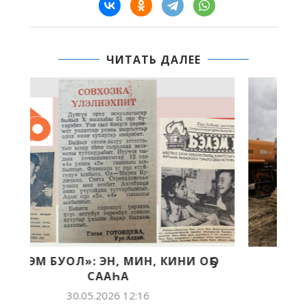
ЧИТАТЬ ДАЛЕЕ
ҔО
МЭҤЭ ХАҤАЛАС УЛУУҺА СУОЛ
ХАҺААЙЫСТЫБАТЫГАР СҮРҮН
БОЛҔОМТОТУН...