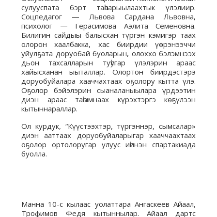
сулууспата бэрт таһаарыылаахтык үлэлиир.
Соцпедагог — Львова Сардана Львовна,
психолог — Герасимова Аэлита Семеновна.
Билигин сайдыы балысхан түргэн кэмигэр таах
олорон хаалбакка, хас биирдии үөрэнээччи
уйулҕата доруобай буоларын, олоххо бэлэмнээх
дьон тахсалларын туһугар үлэлэрин араас
хайысханан ыыталлар. Олортон биирдэстэрэ
доруобуйалара хааччахтаах оҕолору кытта үлэ.
Оҕолор бэйэлэрин сыаналаныылара үрдээтин
диэн араас таһымнаах күрэхтэргэ көҕүлээн
кытыннараллар.
Ол курдук, “Күүстээхтэр, түргэннэр, сымсалар»
диэн ааттаах доруобуйаларыгар хааччаахтаах
оҕолор ортолоругар улуус иһинэн спартакиада
буолла.
Манна 10-с кылаас уолаттара Ангаскеев Айаал,
Трофимов Федя кытыннылар. Айаал дартс