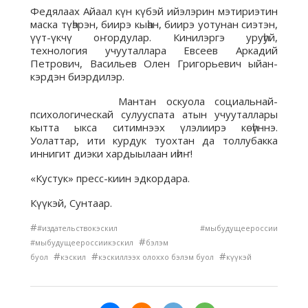
Федялаах Айаал күн күбэй ийэлэрин мэтириэтин
маска түһэрэн, биирэ кыһан, биирэ уотунан сиэтэн,
үүт-үкчү оҥордулар. Кинилэргэ уруһуй,
технология учууталлара Евсеев Аркадий
Петрович, Васильев Олен Григорьевич ыйан-
кэрдэн биэрдилэр.
Мантан оскуола социальнай-
психологическай сулууспата атын учууталлары
кытта ыкса ситимнээх үлэлиирэ көһүннэ.
Уолаттар, ити курдук туохтан да толлубакка
иннигит диэки хардыылаан иһиҥ!
«Кустук» пресс-киин эдкордара.
Күүкэй, Сунтаар.
#
#издательствокэскил #мыбудущеероссии
#
#мыбудущеероссиикэскил
бэлэм
#
#
#
буол
кэскил
кэскиллээх олоххо бэлэм буол
күүкэй