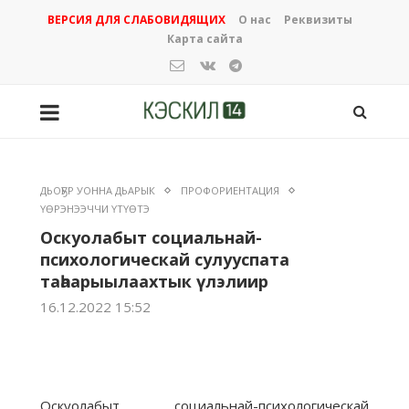
ВЕРСИЯ ДЛЯ СЛАБОВИДЯЩИХ
О нас
Реквизиты
Карта сайта
ДЬОҔУР УОННА ДЬАРЫК
ПРОФОРИЕНТАЦИЯ
ҮӨРЭНЭЭЧЧИ ҮТҮӨТЭ
Оскуолабыт социальнай-
психологическай сулууспата
таһаарыылаахтык үлэлиир
16.12.2022 15:52
Оскуолабыт социальнай-психологическай