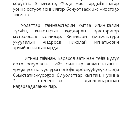
көрүҥҥэ 3 миэстэ, Федя мас тардыһыытыгар
уонна остуол тенниһигэр бочуоттаах 3-с миэстэҕэ
тигистэ.
Уолаттар тэҥнээхтэрин кытта илин-кэлин
түсүһэн, кыахтарын көрдөрөн түөстэригэр
мэтээллээх кэллилэр. Кинилэри физкультура
учууталын Андреев Николай Игнатьевич
эрчийэн кытыннарда.
Итини таһынан, Барахов аатынан Үөһээ Бүлүү
орто оскуолата Ийэ сылыгар анаан ыыппыт
уруһуй уонна уус-уран оҥоһук өрөспүүбүлүкэтээҕи
быыстапка-күрэҕэр бу уолаттар кыттан, 1 уонна
2 степеннээх дипломнарынан
наҕараадаланнылар.