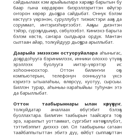
сайдыылаах кэм арыйыылара хараҕар барытын бу
баар гына көрдөрөн биэрэллэриттэн өйүгэр
оҥорон көрөр дьоҕура сайдыбат. Оннук бэлэм
көстүүгэ үөрэнэн, суруллубут тиэкистэри ааҕа да
соруммат, интэриэһиргээбэт. Ааҕыы диэнтэн
тэйэр, сүрэҕэлдьиир, сөбүлээбэт. Киниэхэ барыта
бэлэм көстө, саҥара сылдьара ордук. Мантан
сылтаан айар, толкуйдуур дьоҕура арыллыбат.
Даарыйа эмээхсин остуоруйалара
аһыныгас,
доҕордоһууга бэриниилээх, инники олоххо үтүөҕэ
эрэллээх буолууга иитэр-үөрэтэр ис
хоһоонноохтор. Оттон билиҥҥи оҕо
компьютерын, телефонун оонньуута үксэ
кэриэтэ ытыалаһыы, өлөрсүү, куотуу, сырсыы.
Биллэн турар, аһыныы-хараһыйыы туһунан этэ
да барыллыбат.
Оттон таабырыннары ылан көрүөҕүҥ
,
толкуйдатар аналлаах өбүгэбит бэлэҕэ
буоллахтара. Билигин таабырын таайсарга тоҕо
эрэ, харахпыт уоттаммат, сүргэбит көтөҕүллүбэт,
тэттибэппит диэххэ сөп. Ол таабырыны сатаан
таайбаппытыттан эбитэ дуу, өйбүт сыппаҕыттан