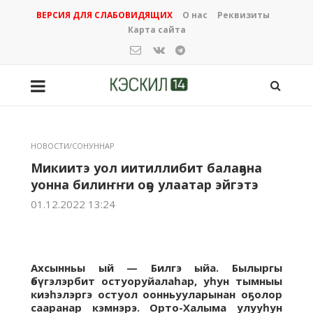
ВЕРСИЯ ДЛЯ СЛАБОВИДЯЩИХ
О нас
Реквизиты
Карта сайта
НОВОСТИ/СОНУННАР
Микиитэ уол иитиллибит балаҕана
уонна билиҥҥи оҕо улаатар эйгэтэ
01.12.2022 13:24
Ахсынньы ый — Билгэ ыйа. Былыргы
өбүгэлэрбит остуоруйалаһар, уһун тымныы
киэһэлэргэ остуол оонньууларынан оҕолор
сааранар кэмнэрэ. Орто-Халыма улууһун