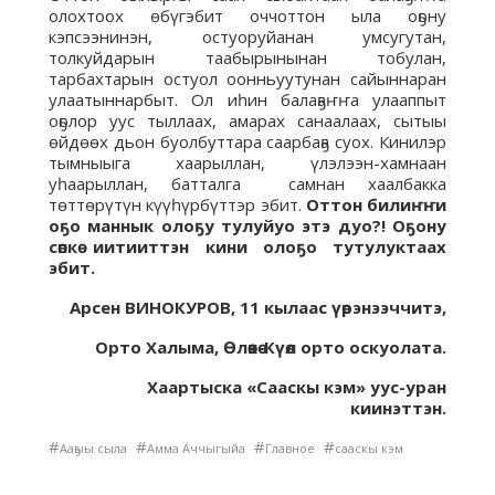
олохтоох өбүгэбит оччоттон ыла оҕону
кэпсээнинэн, остуоруйанан умсугутан,
толкуйдарын таабырынынан тобулан,
тарбахтарын остуол оонньуутунан сайыннаран
улаатыннарбыт. Ол иһин балаҕаҥҥа улааппыт
оҕолор уус тыллаах, амарах санаалаах, сытыы
өйдөөх дьон буолбуттара саарбаҕа суох. Кинилэр
тымныыга хаарыллан, үлэлээн-хамнаан
уһаарыллан, батталга самнан хаалбакка
төттөрүтүн күүһүрбүттэр эбит.
Оттон билиҥҥи
оҕо маннык олоҕу тулуйуо этэ дуо?! Оҕону
сөпкө иитииттэн кини олоҕо тутулуктаах
эбит.
Арсен ВИНОКУРОВ, 11 кылаас үөрэнээччитэ,
Орто Халыма, Өлөөкө-Күөл орто оскуолата.
Хаартыска «Сааскы кэм» уус-уран
киинэттэн.
#
#
#
#
Ааҕыы сыла
Амма Аччыгыйа
Главное
сааскы кэм