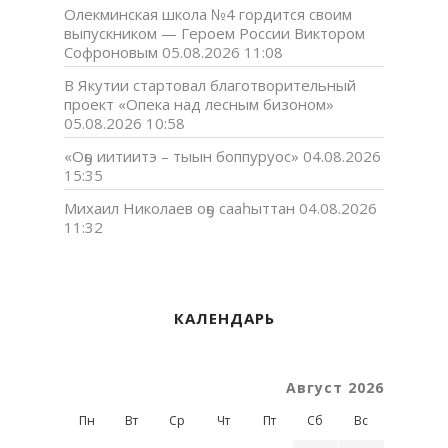
Олекминская школа №4 гордится своим
выпускником — Героем России Виктором
Софроновым
05.08.2026 11:08
В Якутии стартовал благотворительный
проект «Опека над лесным бизоном»
05.08.2026 10:58
«Оҕо иитиитэ – тыын боппуруос»
04.08.2026
15:35
Михаил Николаев оҕо сааһыттан
04.08.2026
11:32
КАЛЕНДАРЬ
Август 2026
Пн
Вт
Ср
Чт
Пт
Сб
Вс