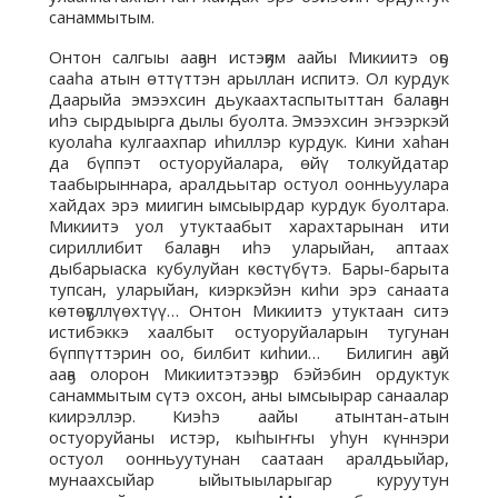
санаммытым.
Онтон салгыы ааҕан истэҕим аайы Микиитэ оҕо
сааһа атын өттүттэн арыллан испитэ. Ол курдук
Даарыйа эмээхсин дьукаахтаспытыттан балаҕан
иһэ сырдыырга дылы буолта. Эмээхсин эҥээркэй
куолаһа кулгаахпар иһиллэр курдук. Кини хаһан
да бүппэт остуоруйалара, өйү толкуйдатар
таабырыннара, аралдьытар остуол оонньуулара
хайдах эрэ миигин ымсыырдар курдук буолтара.
Микиитэ уол утуктаабыт харахтарынан ити
сириллибит балаҕан иһэ уларыйан, аптаах
дыбарыаска кубулуйан көстүбүтэ. Бары-барыта
тупсан, уларыйан, киэркэйэн киһи эрэ санаата
көтөҕүллүөхтүү… Онтон Микиитэ утуктаан ситэ
истибэккэ хаалбыт остуоруйаларын тугунан
бүппүттэрин оо, билбит киһии… Билигин аҕай
ааҕа олорон Микиитэтээҕэр бэйэбин ордуктук
санаммытым сүтэ охсон, аны ымсыырар санаалар
киирэллэр. Киэһэ аайы атынтан-атын
остуоруйаны истэр, кыһыҥҥы уһун күннэри
остуол оонньуутунан саатаан аралдьыйар,
мунаахсыйар ыйытыыларыгар куруутун