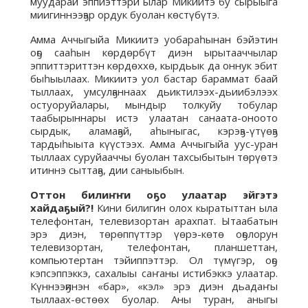
муударай эппиэттэри ылар Микиитэ бу сырыыга
миигиннээҕэр ордук буолан көстүбүтэ.
Амма Аччыгыйа Микиитэ уобараһынан бэйэтин
оҕо сааһын көрдөрбүт диэн ырытааччылар
эппиттэриттэн көрдөххө, кырдьык да оннук эбит
быһыылаах. Микиитэ уол бастар бараммат баай
тыллаах, умсулҕаннаах дьиктилээх-дьиибэлээх
остуоруйалары, мындыр толкуйу тобулар
таабырыннары истэ улаатан санаата-оноото
сырдык, аламаҕай, аһыныгас, кэрэҕэ-үтүөҕэ
тардыһыыта күүстээх. Амма Аччыгыйа уус-уран
тыллаах суруйааччы буолан тахсыбытын төрүөтэ
итиннэ сыттаҕа, дии саныыбын.
Оттон билиҥҥи оҕо улаатар эйгэтэ
хайдаҕый?!
Кини билигин олох кыратыттан ыла
телефонтан, телевизортан арахпат. Ытаабатын
эрэ диэн, төрөппүттэр үөрэ-көтө оҕолорун
телевизортан, телефонтан, планшеттан,
компьютертан тэйиппэттэр. Ол түмүгэр, оҕо
кэпсэппэккэ, сахалыы саҥаны истибэккэ улаатар.
Күннээҕинэн «бар», «кэл» эрэ диэн дьадаҥы
тыллаах-өстөөх буолар. Аны туран, аныгы