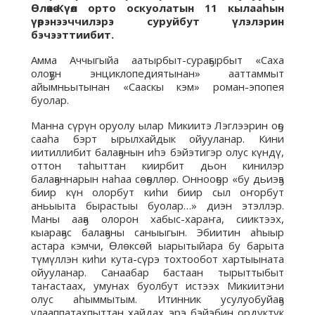
Өлөөкө-Күөл орто оскуолатын 11 кылааһын
үөрэнээччилэрэ суруйбут үлэлэрин
бэчээттиибит.
Амма Аччыгыйа аатырбыт-сураҕырбыт «Саха
олоҕун энциклопедиятынан» ааттаммыт
айымньытынан «Сааскы кэм» роман-эпопея
буолар.
Манна сүрүн оруолу ылар Микиитэ Лэглээрин оҕо
сааһа бэрт ырылхайдык ойууланар. Кини
иитиллибит балаҕанын иһэ бэйэтигэр олус күндү,
оттон таһыттан киирбит дьон кинилэр
балаҕаннарын наһаа сөҕөллөр. Оннооҕор «бу дьиэҕэ
биир күн олорбут киһи биир сыл оҥорбут
аньыыта бырастыы буолар…» диэн этэллэр.
Маны ааҕа олорон хабыс-хараҥа, сииктээх,
кыараҕас балаҕаны саныыгын. Эбиитин аһыыр
астара кэмчи, Өлөксөй ыарытыйара бу барыта
түмүллэн киһи кута-сүрэ тохтообот хартыыната
ойууланар. Санаабар бастаан тырыттыбыт
таҥастаах, умунах буолбут истээх Микиитэни
олус аһыммытым. Итинник усулуобуйаҕа
улааппатахпыттан хайдах эрэ бэйэбин ордуктук