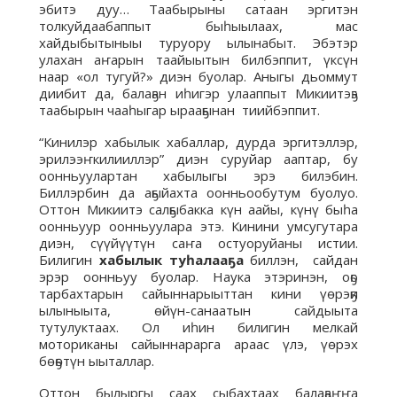
эбитэ дуу… Таабырыны сатаан эргитэн
толкуйдаабаппыт быһыылаах, мас
хайдыбытыныы туруору ылынабыт. Эбэтэр
улахан аҥарын таайыытын билбэппит, үксүн
наар «ол тугуй?» диэн буолар. Аныгы дьоммут
диибит да, балаҕан иһигэр улааппыт Микиитэҕэ
таабырын чааһыгар ырааҕынан тиийбэппит.
“Кинилэр хабылык хабаллар, дурда эргитэллэр,
эрилээҥкилииллэр” диэн суруйар ааптар, бу
оонньуулартан хабылыгы эрэ билэбин.
Биллэрбин да аҕыйахта оонньообутум буолуо.
Оттон Микиитэ салҕыбакка күн аайы, күнү быһа
оонньуур оонньуулара этэ. Кинини умсугутара
диэн, сүүйүүтүн саҥа остуоруйаны истии.
Билигин
хабылык туһалааҕа
биллэн, сайдан
эрэр оонньуу буолар. Наука этэринэн, оҕо
тарбахтарын сайыннарыыттан кини үөрэҕи
ылыныыта, өйүн-санаатын сайдыыта
тутулуктаах. Ол иһин билигин мелкай
моториканы сайыннарарга араас үлэ, үөрэх
бөҕөтүн ыыталлар.
Оттон былыргы саах сыбахтаах балаҕаҥҥа