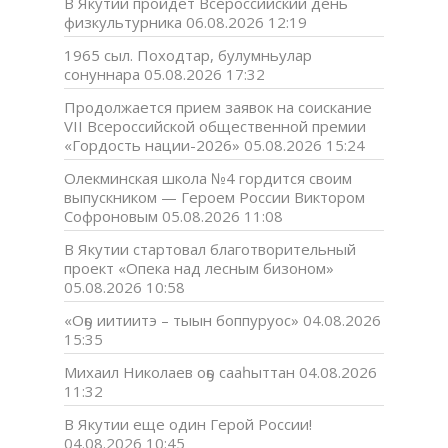
В Якутии пройдет Всероссийский день
физкультурника
06.08.2026 12:19
1965 сыл. Походтар, булумньулар
сонуннара
05.08.2026 17:32
Продолжается прием заявок на соискание
VII Всероссийской общественной премии
«Гордость нации-2026»
05.08.2026 15:24
Олекминская школа №4 гордится своим
выпускником — Героем России Виктором
Софроновым
05.08.2026 11:08
В Якутии стартовал благотворительный
проект «Опека над лесным бизоном»
05.08.2026 10:58
«Оҕо иитиитэ – тыын боппуруос»
04.08.2026
15:35
Михаил Николаев оҕо сааһыттан
04.08.2026
11:32
В Якутии еще один Герой России!
04.08.2026 10:45