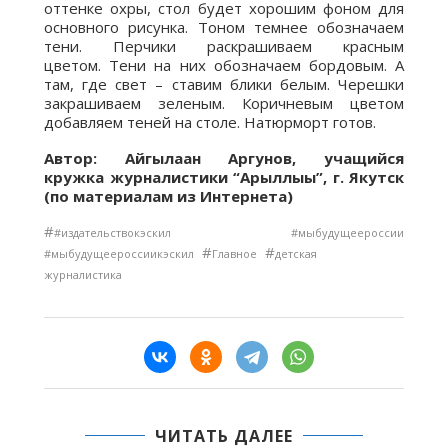
оттенке охры, стол будет хорошим фоном для
основного рисунка. Тоном темнее обозначаем
тени. Перчики раскрашиваем красным
цветом. Тени на них обозначаем бордовым. А
там, где свет – ставим блики белым. Черешки
закрашиваем зеленым. Коричневым цветом
добавляем теней на столе. Натюрморт готов.
Автор: Айгылаан Аргунов, учащийся
кружка журналистики “Арыллыы”, г. Якутск
(по материалам из Интернета)
#
#издательствокэскил #мыбудущеероссии
#
#
#мыбудущеероссиикэскил
Главное
детская
журналистика
ЧИТАТЬ ДАЛЕЕ