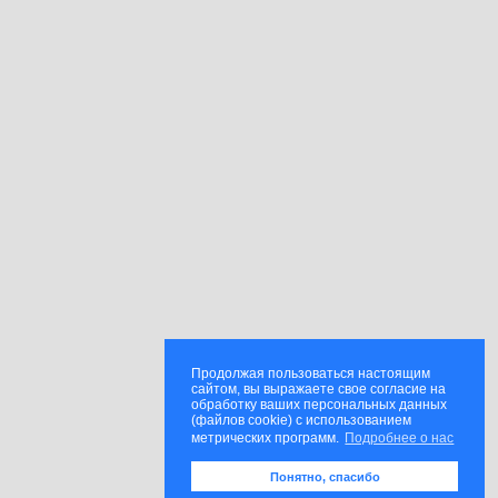
Продолжая пользоваться настоящим
сайтом, вы выражаете свое согласие на
обработку ваших персональных данных
(файлов cookie) с использованием
метрических программ.
Подробнее о нас
Понятно, спасибо