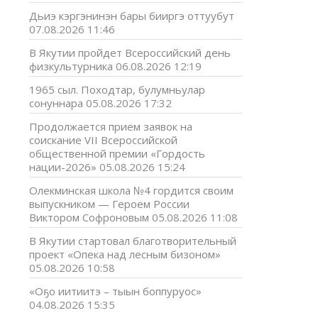
Дьиэ кэргэнинэн бары бииргэ оттуубут
07.08.2026 11:46
В Якутии пройдет Всероссийский день
физкультурника
06.08.2026 12:19
1965 сыл. Походтар, булумньулар
сонуннара
05.08.2026 17:32
Продолжается прием заявок на
соискание VII Всероссийской
общественной премии «Гордость
нации-2026»
05.08.2026 15:24
Олекминская школа №4 гордится своим
выпускником — Героем России
Виктором Софроновым
05.08.2026 11:08
В Якутии стартовал благотворительный
проект «Опека над лесным бизоном»
05.08.2026 10:58
«Оҕо иитиитэ – тыын боппуруос»
04.08.2026 15:35