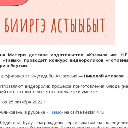
ня Матери детское издательство «Кэскил» им. Н.Е
 «Таҥсык» проводит конкурс видеороликов «Готови
ри в Якутии.
— шеф-повар этно-усадьбы Атласовых —
Николай Атласов
!
тправляют видеоролик процесса приготовления блюда (н
ий нет, готовите все, что пожелаете и умеете.
гов 25 октября 2022 г.
убликованы в рубрике
«Таҥсык»
на сайте keskil14.ru.
обедители будут награждены сертификатом на посещени
ара этно-усадьбы Атласовых. Всем участникам будут вручен