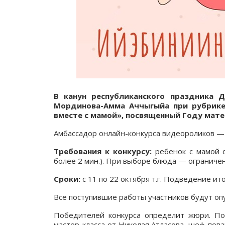
В канун республиканского праздника Д
Мординова-Амма Аччыгыйа при рубрике
вместе с мамой», посвященный Году мате
Амбассадор онлайн-конкурса видеороликов 
Требования к конкурсу:
ребенок с мамой о
более 2 мин.). При выборе блюда — ограничен
Сроки:
c 11 по 22 октября т.г. Подведение ито
Все поступившие работы участников будут оп
Победителей конкурса определит жюри. П
мастер-класса от Николая Атласова, шеф-пов