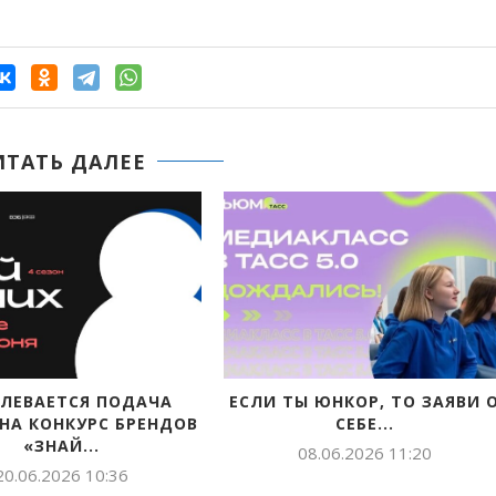
ИТАТЬ ДАЛЕЕ
«ЧИНЧИЙЭН БИЛ»
СТАРТОВАЛ ПРИЕМ
ӨРӨСПҮҮБҮЛҮКЭТЭЭҔИ КҮРЭХХЭ
ГОРОДСКОЙ К
КӨХТӨӨХ КЫТТЫЫНЫ ЫЛЫҤ!
«ЛУЧШАЯ.
15.04.2026 11:53
10.04.2026 1