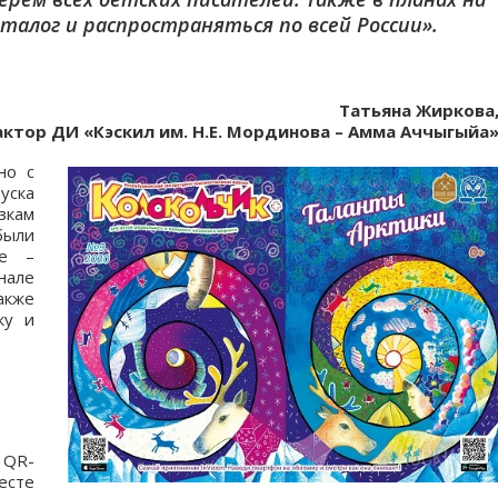
аталог и распространяться по всей России».
Татьяна Жиркова
ктор ДИ «Кэскил им. Н.Е. Мординова – Амма Аччыгыйа
но с
уска
зкам
были
те –
нале
кже
ку и
 QR-
месте