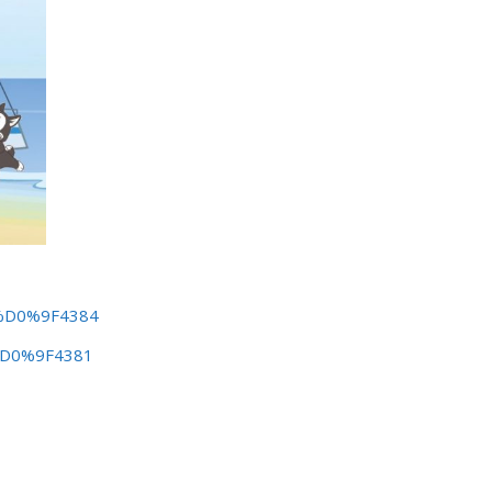
s/%D0%9F4384
s/%D0%9F4381