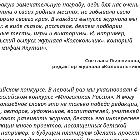
акую замечательную награду, ведь для нас очень
али о своих родных местах, не забывали свою
торию своего края. В каждом выпуске журнала мы
 в виде сказок, рассказов, делаем подборки
ые тесты, игры и викторины. И, например,
рьский выпуск журнала «Колокольчик», который
 мифам Якутии».
Светлана Пьянникова
редактор журнала «Колокольчик
ийском конкурсе. В первый раз мы участвовали 4
оссийском конкурсе «Многоликая Россия». И могу
Волшебное слово» это не только победа редакции,
, авторов, художников, воспитателей, учителей
гают развивать журнал, делать его интереснее
дакции много проектов, посвященных детской
например, в будущем планируем сделать проект
ерем всех детских писателей. Также в планах на