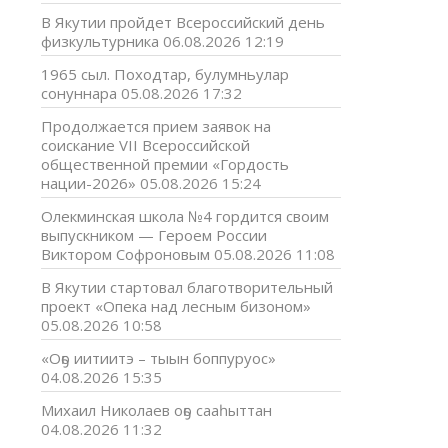
В Якутии пройдет Всероссийский день
физкультурника
06.08.2026 12:19
1965 сыл. Походтар, булумньулар
сонуннара
05.08.2026 17:32
Продолжается прием заявок на
соискание VII Всероссийской
общественной премии «Гордость
нации-2026»
05.08.2026 15:24
Олекминская школа №4 гордится своим
выпускником — Героем России
Виктором Софроновым
05.08.2026 11:08
В Якутии стартовал благотворительный
проект «Опека над лесным бизоном»
05.08.2026 10:58
«Оҕо иитиитэ – тыын боппуруос»
04.08.2026 15:35
Михаил Николаев оҕо сааһыттан
04.08.2026 11:32