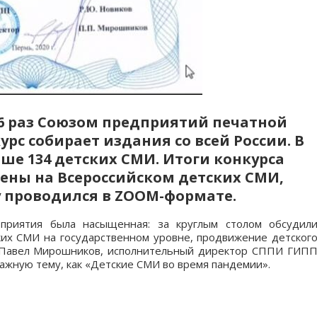
 6 раз Союзом предприятий печатной
рс собирает издания со всей России. В
ыше 134 детских СМИ. Итоги конкурса
ны на Всероссийском детских СМИ,
у проводился в ZOOM-формате.
приятия была насыщенная: за круглым столом обсудил
их СМИ на государственном уровне, продвижение детског
е Павел Мирошников, исполнительный директор СППИ ГИП
важную тему, как «Детские СМИ во время пандемии».