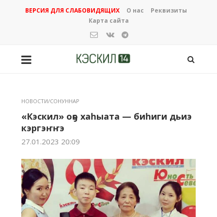
ВЕРСИЯ ДЛЯ СЛАБОВИДЯЩИХ
О нас
Реквизиты
Карта сайта
НОВОСТИ/СОНУННАР
«Кэскил» оҕо хаһыата — биһиги дьиэ
кэргэҥҥэ
27.01.2023 20:09