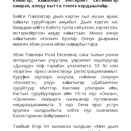
кэмигэр, хаһыаппыт Интернет ситимигэр
киирэн, олоҕу кытта тэҥҥэ хардыылаһар.
Биһиги Павловтар дьиэ кэргэн сыл ахсын араас
хаһыаты суруйтаран ааҕабыт. Дьиэ кэргэн хас
биирдии киһитэ бэйэтэ туспа сөбүлээн, кэрэхсээн,
интэриэһиргээн ааҕар хаһыаттаах. Миэхэ оннук
хаһыатынан «Кэскил» буолар. Оннук дьарыкка
миигин эбэм уонна ийэм сыһыарбыттара.
Эбэм Павлова Роза Евсеевна, саха тылын уонна
литературатын учуутала, үөрэппит оҕолоругар
«Дьоҕур» поһу тэрийэн үлэлэппитэ. 55 №-нэн
«Бэргэн» пресс-агенствоҕа регистрацияламмыт.
Куруһуок оҕолоро оскуола, нэһилиэк сонунун
«Кэскилгэ», улуус хаһыатыгар «Дабааҥҥа»
суруйтуур эбиттэр. Көхтөөх үлэлэрин иһин,
бастыҥ суруйууларын иһин 10-чэ оҕо «Океан»,
«Орленок» лааҕырга сынньанар путевканан
наҕараадаламмыта. 5 оҕо Лена өрүс устун
круизка сылдьыбыта, элбэх оҕо сыаналаах
бэлэхтэринэн биһирэммитэ.
Таайым Егор VII кылааска сылдьан «Мин дьиэ