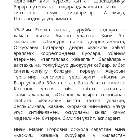
кэргэним» диэн күрэххэ кыттан, Швейцарияҕа
барар путевканан наҕараадаламмыта. Итинтэн
сиэттэрэн омук сирдэригэр Англияҕа,
Шотландияҕа үөрэммитэ.
Убайым Егорка аахпат, суруйбат эрдэҕиттэн
хаһыаты кытта билсэн улаатта. Кини 5-с
кылаастан «Дьоҕур» поска дьарыктаммыта,
Оскуоланы бүтэриэр диэри «Кэскил» хаһыат
эрэллээх корреспондена буолара. Убайым
этэринэн, «тапталлаах хаһыаппыт балаһаларын
аахтаххына, толкуйдуур дьоҕуруҥ сайдар, элбэх
саҥаны-сонуну билэҕин, көрөҕүн. Ааҕарыҥ
түргэтиир, кэпсииргэ үөрэнэҕин». «Кэскилгэ»
Егор уопсайа 30-чэ ыстатыйата бэчээттэммитэ.
Көхтөөх үлэтин иһин хаһыат аатыттан
грамоталарлаах, «Океан» лааҕырга сынньанан
кэлбитэ. «Кэскили» кытта тэҥҥэ улаатан,
республикаҕа, Казань куоракка чинчийэр үлэҕэ
үгүс ситиһиилэнэн, оскуоланы кыһыл көмүс
мэдээлинэн бүтэрэн, билигин үлэһит, аспиарант.
Ийэм Мария Егоровна оскуола саҕаттан эмиэ
«Кэскил» хаһыакка суруйара. V кылаастан