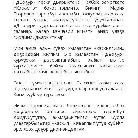
«Дьоҕур» поска дьарыктанан, элбэх заметката
«Кэскилгэ» бэчээттэммитэ. Билигин Мария
Егоровна төрөөбүт-үөскээбит оскуолатыгар саха
тылын уонна литературатын учууталынан,
«Дьоҕур» эдэр кэрэспэндьиэннэр куруһуоктарын
салайар. Кэлэр кэнчээри ыччаты айар үлэҕэ
сирдиир, дьарыктыыр.
Мин эмиэ алын сүһүөх кылаастан «Кэскиллиин»
доҕордоһон кэллим. 5-с кылаастан «Дьоҕур»
куруһуокка дьарыктанабын. Хаһыат ыытар
күрэхтэригэр бэйэм кыахпынан көтүппэккэ
кыттабын, заметкаларбын ыытабын.
Онон, түмүктээн эттэххэ, “Кэскил» хаһыат саха
оҕотун инникитин түстүүр, кэлэр олоҕун салайар.
Кини күүһэ муҥура суох.
Ийэм этэринии, киэҥ билиилээх, эйэҕэс элбэх
доҕордоох, аһыныгас сүрэхтээх, төрөөбүт
дойдубутугар, айылҕабытыгар чугас буола
улаатарбытыгар «Кэскил» хаһыаппыт үтүө сүбэһит,
эрэллээх доҕор диэн өйдөөтүм.