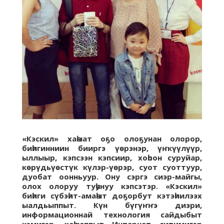
«Кэскил» хаһыат оҕо олоҕунан олорор,
биһигинниин бииргэ үөрэнэр, үҥкүүлүүр,
ыллыыр, кэпсээн кэпсиир, хоһоон суруйар,
көрүдьүөстүк күлэр-үөрэр, суот суоттуур,
дуобат оонньуур. Ону сэргэ сиэр-майгы,
олох олоруу туһунуу кэпсэтэр. «Кэскил»
биһиги сүбэһит-амаһыт доҕорбут кэтэһиилээх
ыалдьыппыт. Күн бүгүҥҥэ диэри,
информационнай технология сайдыбыт