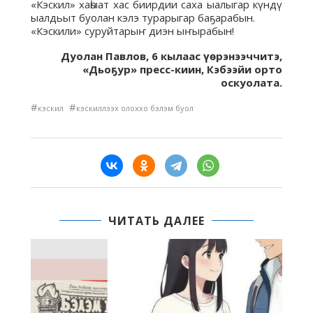
«Кэскил» хаһыат хас биирдии саха ыалыгар күндү
ыалдьыт буолан кэлэ турарыгар баҕарабын.
«Кэскили» суруйтарыҥ диэн ыҥырабын!
Дуолан Павлов, 6 кылаас үөрэнээччитэ,
«Дьоҕур» пресс-киин, Кэбээйи орто
оскуолата.
#
#
кэскил
кэскиллээх олоххо бэлэм буол
ЧИТАТЬ ДАЛЕЕ