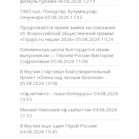
физкультурника
06.08.2026 12:19
1965 сыл. Походтар, булумньулар
сонуннара
05.08.2026 17:32
Продолжается прием заявок на соискание
VII Всероссийской общественной премии
«Гордость нации-2026»
05.08.2026 15:24
Олекминская школа №4 гордится своим
выпускником — Героем России Виктором
Софроновым
05.08.2026 11:08
В Якутии стартовал благотворительный
проект «Опека над лесным бизоном»
05.08.2026 10:58
«Оҕо иитиитэ – тыын боппуруос»
04.08.2026
15:35
Михаил Николаев оҕо сааһыттан
04.08.2026
11:32
В Якутии еще один Герой России!
04.08.2026 10:45