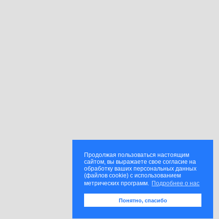
Продолжая пользоваться настоящим
сайтом, вы выражаете свое согласие на
обработку ваших персональных данных
(файлов cookie) с использованием
метрических программ.
Подробнее о нас
Понятно, спасибо