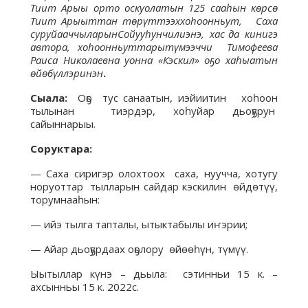
Тиит Арыы орто оскуолатын 125 сааһын көрсө
Тиит Арыыттан төрүттээххоhоонньут, Саха
суруйааччыларынСойууhунчилиэнэ, хас да кинигэ
автора, хоhоонньуттарытүмээччи Тимофеева
Раиса Николаевна уонна «Кэскил» оҕо хаhыатын
өйөбүллэринэн
.
Сыала:
Оҕо тус санаатын, иэйиитин хоһоон
тылынан тиэрдэр, хоһуйар дьоҕурун
сайыннарыы.
Соруктара:
— Саха сиригэр олохтоох саха, нуучча, хотугу
норуоттар тылларын сайдар кэскилин өйдөтүү,
торумнааһын:
— ийэ тылга тапталы, ытыктабылы иҥэрии;
— Айар дьоҕурдаах оҕолору өйөөһүн, түмүү.
Ыытыллар күнэ – дьыла: сэтинньи 15 к. –
ахсынньы 15 к. 2022с.