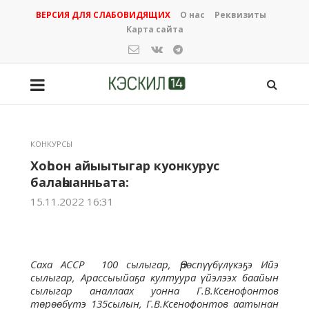
ВЕРСИЯ ДЛЯ СЛАБОВИДЯЩИХ
О нас
Реквизиты
Карта сайта
КОНКУРСЫ
Хоһоон айыытыгар куонкурус
балаһыанньата:
15.11.2022 16:31
Саха АССР 100 сылыгар, Өрөспүүбүлүкэҕэ Ийэ
сылыгар, Арассыыйаҕа култуура үйэлээх баайын
сылыгар аналлаах уонна Г.В.Ксенофонтов
төрөөбүтэ 135сылын, Г.В.Ксенофонтов аатынан