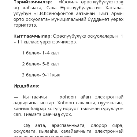
Тэрийээччилэр:
«Кэскил» өрөспүүбүлүкэтээҕи
оҕо хаһыата, Саха Өрөспүүбүлүкэтин Хаҥалас
улууһун «Г.В.Ксенофонтов аатынан Тиит Арыы
орто оскуолата» муниципальнай бүддьүөт үөрэх
тэрилтэтэ.
Кыттааччылар:
Өрөспүүбүлүкэ оскуолаларын 1
– 11 кылаас үөрэнээччилэрэ.
1 бөлөх- 1-4 кыл
2 бөлөх- 5-8 кыл
3 бөлөх- 9-11кыл
Ирдэбилэ:
— Кыттааччы хоһоон айан электроннай
аадырыска ыытар. Хоһоон сахалыы, нууччалыы,
ханнык баҕарар хотугу норуот тылынан суруллуон
сөп. Тиэмэтэ хааччаҕа суох.
— Оҕо аата, араспаанньата, олорор сирэ,
оскуолата, кылааһа, салайааччыта, электроннай
аадырыс толору суруллар.