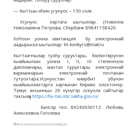
— Кыттыы иһин усунуос – 150 солк.
Усунуос картага ыытыллар. (Новелла
Николаевна Петрова, Сбербанк 89841158420.
Хоһоон уонна квитанция бу электроннай
аадырыска ыытыллар: tit-konkyrs@mail.ru
Кыттааччылар туоhу суруктары, бөлөхтөрүнэн
кыайыылаах уонна I, II, III степеннээх
дипломнары, махтал суруктары электроннай
варианнарын электроннай почтанан
тутуохтара.Усунуостан киирбит үбүнэн
кыайыылаахтарга харчынан бириис олохтонор.
Түмүк ахсынньы 20 күнүгэр оскуола сайтыгар
тахсыаҕа
https://hu-tas.obr.sakha.gov.ru/
Билсэр тел.: 89243656112 Любовь
Алексеевна Гоголева
#
#кэскиллээхолоххобэлэмбуол