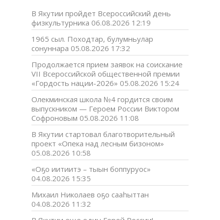
В Якутии пройдет Всероссийский день
физкультурника
06.08.2026 12:19
1965 сыл. Походтар, булумньулар
сонуннара
05.08.2026 17:32
Продолжается прием заявок на соискание
VII Всероссийской общественной премии
«Гордость нации-2026»
05.08.2026 15:24
Олекминская школа №4 гордится своим
выпускником — Героем России Виктором
Софроновым
05.08.2026 11:08
В Якутии стартовал благотворительный
проект «Опека над лесным бизоном»
05.08.2026 10:58
«Оҕо иитиитэ – тыын боппуруос»
04.08.2026 15:35
Михаил Николаев оҕо сааһыттан
04.08.2026 11:32
В Якутии еще один Герой России!