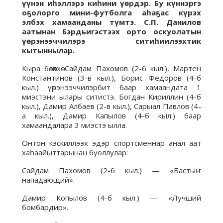
үүнэн иһэллэрэ киһини үөрдэр. Бу күннэргэ
оҕолорго мини-футболга аһаҕас күрэх
элбэх хамаанданы түмтэ. С.П. Данилов
аатынан Бэрдьигэстээх орто оскуолатын
үөрэнээччилэрэ ситиһиилээхтик
кытыннылар.
Кыра бөлөххө Сайдам Пахомов (2-б кыл.), Мартен
Константинов (3-в кыл.), Борис Федоров (4-б
кыл.) үөрэнээччилэрбит баар хамаандата 1
миэстэни ылары ситистэ. Богдан Кириллин (4-б
кыл.), Дамир Албаев (2-в кыл.), Сарыал Павлов (4-
а кыл.), Дамир Капылов (4-б кыл.) баар
хамаандалара 3 миэстэ ылла.
Онтон кэскиллээх эдэр спортсменнар анал аат
хаһаайыттарынан буоллулар:
Сайдам Пахомов (2-б кыл.) — «Бастыҥ
нападающий».
Дамир Копылов (4-б кыл.) — «Лучший
бомбардир».