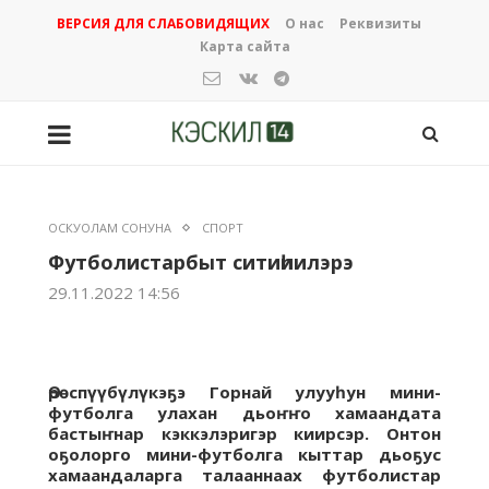
ВЕРСИЯ ДЛЯ СЛАБОВИДЯЩИХ
О нас
Реквизиты
Карта сайта
ОСКУОЛАМ СОНУНА
СПОРТ
Футболистарбыт ситиһиилэрэ
29.11.2022 14:56
Өрөспүүбүлүкэҕэ Горнай улууһун мини-
футболга улахан дьоҥҥо хамаандата
бастыҥнар кэккэлэригэр киирсэр. Онтон
оҕолорго мини-футболга кыттар дьоҕус
хамаандаларга талааннаах футболистар