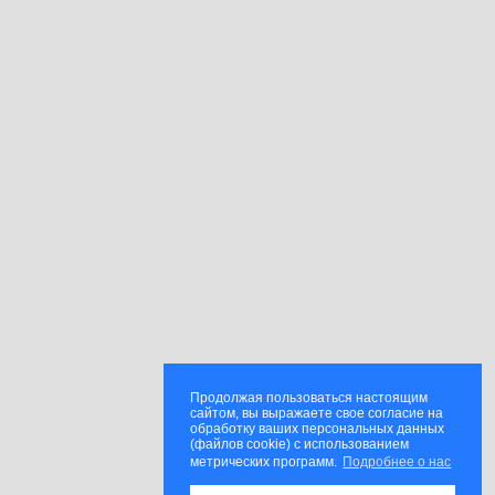
Продолжая пользоваться настоящим
сайтом, вы выражаете свое согласие на
обработку ваших персональных данных
(файлов cookie) с использованием
метрических программ.
Подробнее о нас