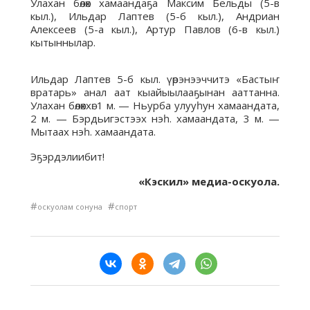
Улахан бөлөх хамаандаҕа Максим Бельды (5-в
кыл.), Ильдар Лаптев (5-б кыл.), Андриан
Алексеев (5-а кыл.), Артур Павлов (6-в кыл.)
кытыннылар.
Ильдар Лаптев 5-б кыл. үөрэнээччитэ «Бастыҥ
вратарь» анал аат кыайыылааҕынан ааттанна.
Улахан бөлөххө: 1 м. — Ньурба улууһун хамаандата,
2 м. — Бэрдьигэстээх нэһ. хамаандата, 3 м. —
Мытаах нэһ. хамаандата.
Эҕэрдэлиибит!
«Кэскил» медиа-оскуола.
#
#
оскуолам сонуна
спорт