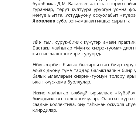
буолбакка, Д.М. Васильев аатынан норуот ай
тураннар, төрүт култуура уруогун уонна фо
нөҥүө ыытта. Устудьуону оскуолабыт «Күөрэ
Яковлева
сүбэлээн-амалаан илдьэ сырытта.
Ийэ тыл, сурук-бичик күнүгэр анаан практи
Бастакы чааһыгар «Муҥха сиэрэ-туома» диэн 
кыттыылаах кэнсиэри туруорда.
Өбүгэлэрбит былыр-былыргыттан биир сүрүн 
элбэх дьону түмэ тардар балыктааһын биир у
балык ылалларын сиэрин-туомун толору арый
ылан күүс-көмө буоллулар.
Иккис чааһыгар ылбаҕай ырыалаах «Күбэйэ»
биирдиилээн толорооччулар, Олоҥхо күрэхт
саадын коллектива, ону таһынан оскуола «Кү
киирдилэр.