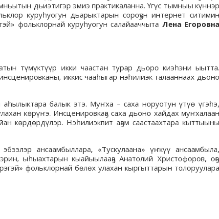
ымньытын дьиэтигэр эмиэ практикаланна. Үгүс тымныы күннэ
льклор куруһуогун дьарыктарын сороҕун интернет ситими
гэй» фольклорнай куруһуогун салайааччыта
Лена Егоровн
катын түмүктүүр икки чаастан турар дьоро киэһэни ыытта
инсценировканы, иккис чааһыгар нэһилиэк талааннаах дьон
аһылыктара балык этэ. Муҥха – саха норуотун үтүө үгэһэ
лахан көрүҥэ. Инсценировкаҕа саха дьоно хайдах муҥхалаа
ан көрдөрдүлэр. Нэһилиэкпит аҕам саастаахтара кыттыын
 эбээлэр ансаамбыллара, «Тускулаана» үҥкүү ансаамбыла
эрин, ыһыахтарын кыайыылааҕа Анатолий Христофоров, оҕ
өрэгэй» фольклорнай бөлөх улахан кыргыттарын толоруулар