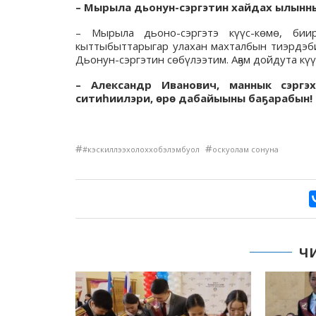
– Мырыла дьонун-сэргэтин хайдах ылынн
– Мырыла дьоно-сэргэтэ күүс-көмө, биир
кыттыбыттарыгар улахан махталбын тиэрдэби
Дьонун-сэргэтин сөбүлээтим. Аҕам дойдута күү
– Александр Иванович, маннык сэргэх
ситиһиилэри, өрө дабайыыны баҕарабын!
#
#
#кэскиллээхолоххобэлэмбуол
оскуолам сонуна
Ч