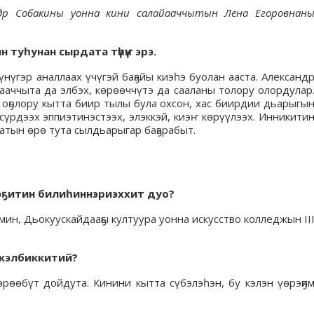
ндр Собакины уонна кини салайааччытын Лена Егоровнан
һин туһунан сырдата түһүҥ эрэ.
күнүгэр аналлаах үчүгэй баҕайы киэһэ буолан ааста. Александ
ааччыта да элбэх, көрөөччүтэ да сааланы толору олордулар
 оҕолору кытта биир тылы була охсон, хас биирдии дьарыгы
үрдээх эппиэтинэстээх, элэккэй, киэҥ көрүүлээх. Инникити
ратын өрө тута сылдьарыгар баҕарабыт.
йэҕитин билиһиннэриэххит дуо?
ин, Дьокуускайдааҕы култуура уонна искусство колледжын II
 кэлбиккитий?
өрөөбүт дойдута. Кинини кытта сүбэлэһэн, бу кэлэн үөрэҕи