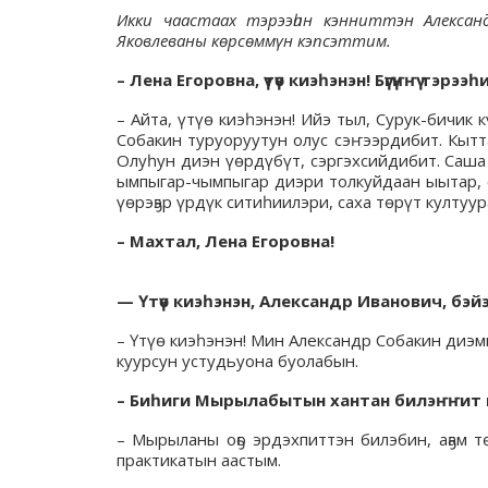
Икки чаастаах тэрээһин кэнниттэн Алекса
Яковлеваны көрсөммүн кэпсэттим.
– Лена Егоровна, үтүө киэһэнэн! Бүгүҥҥү тэрээ
– Айта, үтүө киэһэнэн! Ийэ тыл, Сурук-бичик 
Собакин туруоруутун олус сэҥээрдибит. Кытт
Олуһун диэн үөрдүбүт, сэргэхсийдибит. Саша
ымпыгар-чымпыгар диэри толкуйдаан ыытар, с
үөрэҕэр үрдүк ситиһиилэри, саха төрүт култуу
– Махтал, Лена Егоровна!
— Үтүө киэһэнэн, Александр Иванович, бэ
– Үтүө киэһэнэн! Мин Александр Собакин диэмм
куурсун устудьуона буолабын.
– Биһиги Мырылабытын хантан билэҥҥит
– Мырыланы оҕо эрдэхпиттэн билэбин, аҕам т
практикатын аастым.