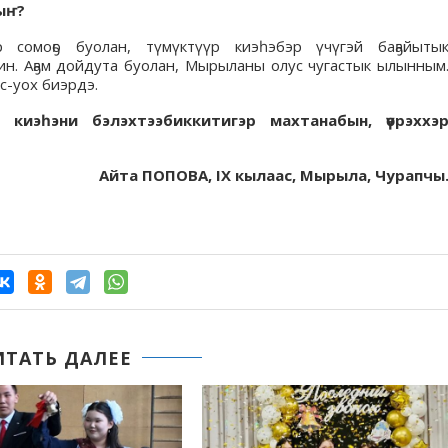
ыҥ?
 сомоҕо буолан, түмүктүүр киэһэбэр үчүгэй баҕайыты
н. Аҕам дойдута буолан, Мырыланы олус чугастык ылынным
с-уох биэрдэ.
 киэһэни бэлэхтээбиккитигэр махтанабын, үөрэххэ
Айта ПОПОВА,
IX
кылаас, Мырыла, Чурапчы
ИТАТЬ ДАЛЕЕ