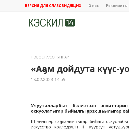
ВЕРСИЯ ДЛЯ СЛАБОВИДЯЩИХ
О нас
Реквизиты
НОВОСТИ/СОНУННАР
«Аҕам дойдута күүс-у
18.02.2023 14:59
Учууталларбыт бэлиэтээн эппиттэри
оскуолатыгар быйылгы үөрэх дьылыгар ха
III чиэппэр саҕаланыытыгар биһиги оскуолаб
искусство колледжын III куурсун устудьу