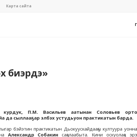
Карта сайта
ох биэрдэ»
н курдук, П.М. Васильев аатынан Соловьев орт
йа да сыллааҕар элбэх устудьуон практикатын барда.
ытыгар бэйэтин практикатын Дьокуускайдааҕы култуура уонн
она
Александр Собакин
саҕалаабыта. Кини оскуолаҕа эр