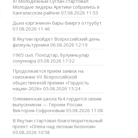
XI Молодёжный Суглан стартовал:
р
Молодые лидеры Арктики собрались в
н
Хангаласском районе
07.08.2026 11:53
а
Дьиэ кэргэнинэн бары бииргэ оттуубут
07.08.2026 11:46
В Якутии пройдет Всероссийский день
.
физкультурника
06.08.2026 12:19
о
1965 сыл. Походтар, булумньулар
сонуннара
05.08.2026 17:32
,
Продолжается прием заявок на
н
соискание VII Всероссийской
ы
общественной премии «Гордость
нации-2026»
05.08.2026 15:24
,
Олекминская школа №4 гордится своим
о
выпускником — Героем России
а
Виктором Софроновым
05.08.2026 11:08
В Якутии стартовал благотворительный
проект «Опека над лесным бизоном»
05.08.2026 10:58