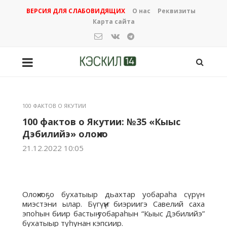
ВЕРСИЯ ДЛЯ СЛАБОВИДЯЩИХ
О нас
Реквизиты
Карта сайта
100 ФАКТОВ О ЯКУТИИ
100 фактов о Якутии: №35 «Кыыс
Дэбилийэ» олоҥхо
21.12.2022 10:05
Олоҥхоҕо бухатыыр дьахтар уобараһа сүрүн
миэстэни ылар. Бүгүҥҥү биэриигэ Савелий саха
эпоһын биир бастыҥ уобараһын “Кыыс Дэбилийэ”
бухатыыр туһунан кэпсиир.