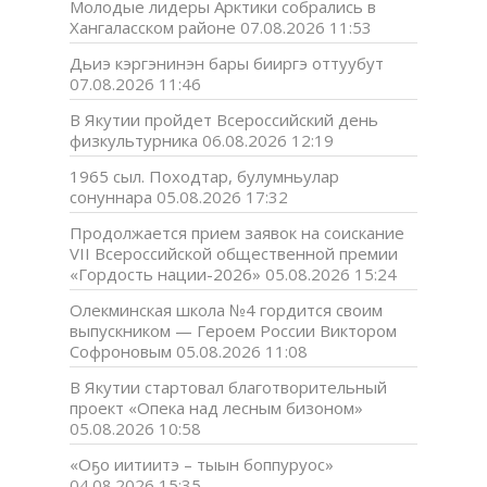
Молодые лидеры Арктики собрались в
Хангаласском районе
07.08.2026 11:53
Дьиэ кэргэнинэн бары бииргэ оттуубут
07.08.2026 11:46
В Якутии пройдет Всероссийский день
физкультурника
06.08.2026 12:19
1965 сыл. Походтар, булумньулар
сонуннара
05.08.2026 17:32
Продолжается прием заявок на соискание
VII Всероссийской общественной премии
«Гордость нации-2026»
05.08.2026 15:24
Олекминская школа №4 гордится своим
выпускником — Героем России Виктором
Софроновым
05.08.2026 11:08
В Якутии стартовал благотворительный
проект «Опека над лесным бизоном»
05.08.2026 10:58
«Оҕо иитиитэ – тыын боппуруос»
04.08.2026 15:35