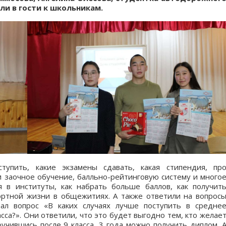
ли в гости к школьникам.
ступить, какие экзамены сдавать, какая стипендия, пр
и заочное обучение, балльно-рейтинговую систему и много
я в институты, как набрать больше баллов, как получит
ртной жизни в общежитиях. А также ответили на вопрос
ал вопрос «В каких случаях лучше поступить в средне
сса?». Они ответили, что это будет выгодно тем, кто желае
оучившись после 9 класса, 3 года можно получить диплом. 