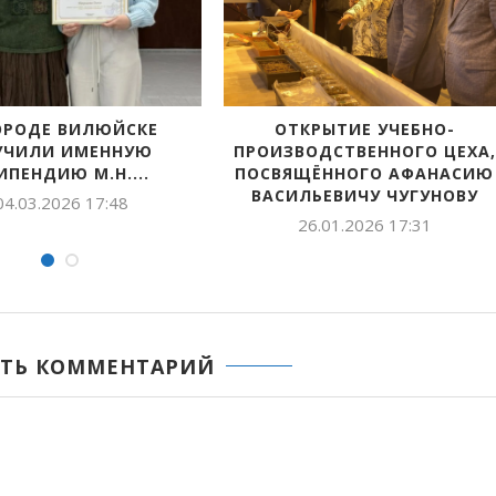
ТЬЯНА ВЛАСЬЕВНА
ВОЕННО-СПОРТИВНЫЕ
ТАРА ТОЛКУЙДУУРГА
СОРЕВНОВАНИЯ «СНЕЖНЫЙ
ӨЙДҮҮРГЭ ҮӨРЭТЭЛЛЭР
БАРС»
26.12.2025 18:10
18.12.2025 12:06
ТЬ КОММЕНТАРИЙ