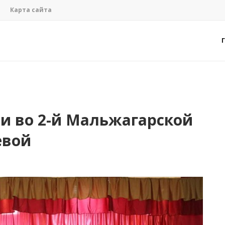
Карта сайта
ми во 2-й Мальжагарской
евой