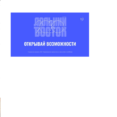
х
,
у
а
.