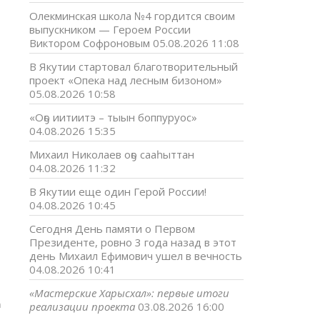
Олекминская школа №4 гордится своим
выпускником — Героем России
Виктором Софроновым
05.08.2026 11:08
В Якутии стартовал благотворительный
проект «Опека над лесным бизоном»
05.08.2026 10:58
«Оҕо иитиитэ – тыын боппуруос»
04.08.2026 15:35
Михаил Николаев оҕо сааһыттан
04.08.2026 11:32
В Якутии еще один Герой России!
04.08.2026 10:45
Сегодня День памяти о Первом
Президенте, ровно 3 года назад в этот
день Михаил Ефимович ушел в вечность
04.08.2026 10:41
т
«Мастерские Харысхал»: первые итоги
а
реализации проекта
03.08.2026 16:00
о