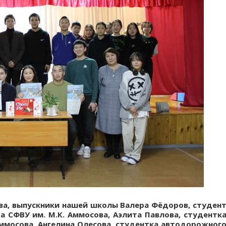
тва, выпускники нашей школы Валера Фёдоров, студен
а СФВУ им. М.К. Аммосова, Аэлита Павлова, студентк
Аммосова, Ангелина Олесова, студентка автодорожног