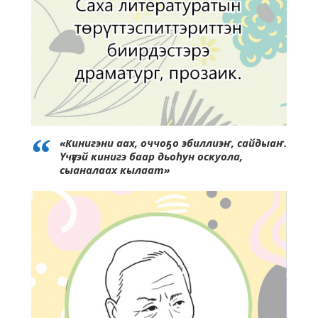
«Кинигэни аах, оччоҕо эбиллиэҥ, сайдыаҥ.
Үчүгэй кинигэ баар дьоһун оскуола,
сыаналаах кылаат»