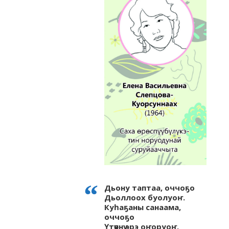
Дьону таптаа, оччоҕо
Дьоллоох буолуоҥ.
Куһаҕаны санаама,
оччоҕо
Үтүөнү эрэ оҥоруоҥ.