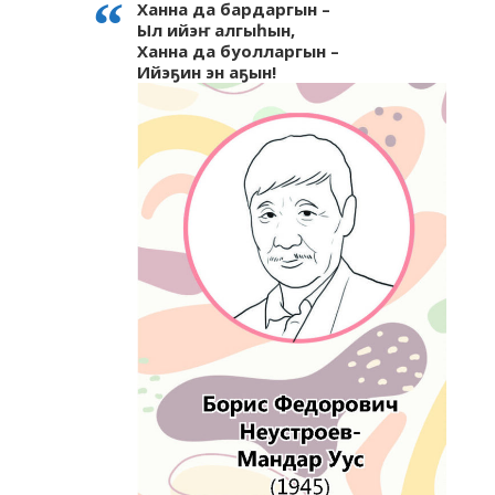
Ханна да бардаргын –
Ыл ийэҥ алгыһын,
Ханна да буолларгын –
Ийэҕин эн аҕын!