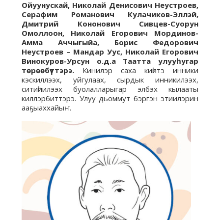
Ойуунускай, Николай Денисович Неустроев,
Серафим Романович Кулачиков-Эллэй,
Дмитрий Кононович Сивцев-Суорун
Омоллоон, Николай Егорович Мординов-
Амма Аччыгыйа, Борис Федорович
Неустроев – Мандар Уус, Николай Егорович
Винокуров-Урсун о.д.а Таатта улууһугар
төрөөбүттэрэ.
Кинилэр саха киһитэ инники
кэскиллээх, уйгулаах, сырдык инникилээх,
ситиһиилээх буолалларыгар элбэх кылааты
киллэрбиттэрэ. Улуу дьоммут бэргэн этиилэрин
ааҕыаххайыҥ.