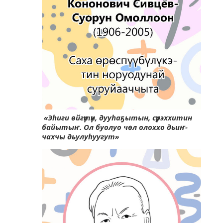
«Эһиги өйгүтүн, дууһаҕытын, сүрэххитин
байытыҥ. Ол буолуо чөл олоххо дьиҥ-
чахчы дьулуһуугут»