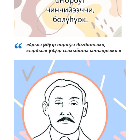
«Арыы үрдүгэр аараҕы дагдатыма,
кырдьык үрдүгэр сымыйаны ытыарыма.»