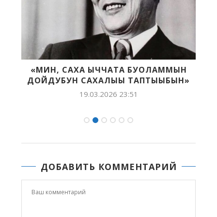
«МИН, САХА ЫЧЧАТА БУОЛАММЫН
Ч
ДОЙДУБУН САХАЛЫЫ ТАПТЫЫБЫН»
19.03.2026 23:51
ДОБАВИТЬ КОММЕНТАРИЙ