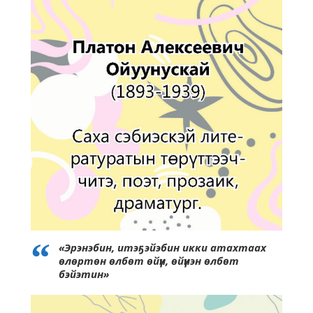
«Эрэнэбин, итэҕэйэбин икки атахтаах
өлөртөн өлбөт өйүн, өйүнэн өлбөт
бэйэтин»