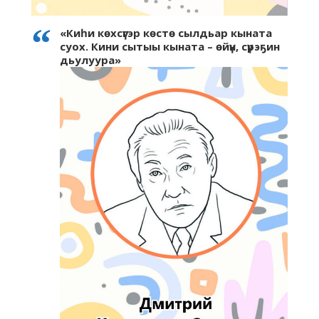
«Киһи көхсүгэр көстө сылдьар кыната
суох. Кини сытыы кыната – өйүн, сүрэҕин
дьулуура»