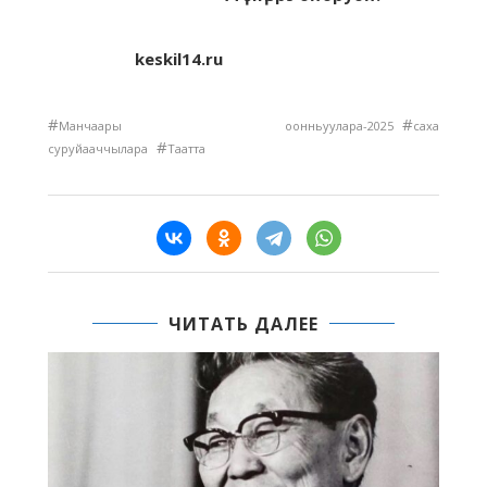
keskil14.ru
#
#
Манчаары оонньуулара-2025
саха
#
суруйааччылара
Таатта
ЧИТАТЬ ДАЛЕЕ