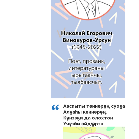
Ааспыты төннөрүөӊ суоҕа
Алҕаhы көннөрүөӊ.
Күннээҕи да олохтон
Үчүгэйи өйдүү үөрэн.