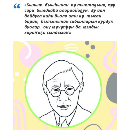
«
Былыт быыһынан күн тыктаҕына, күлүк
сири былдьаһа олороойоҕун. Бу аан
дойдуга киһи дьоло ити күн тыган
баран, былытынан сабылларын курдук
буолар, ону мүччү түһүөҥ да, мэлдьи
хараҥаҕа сылдьыаҥ»