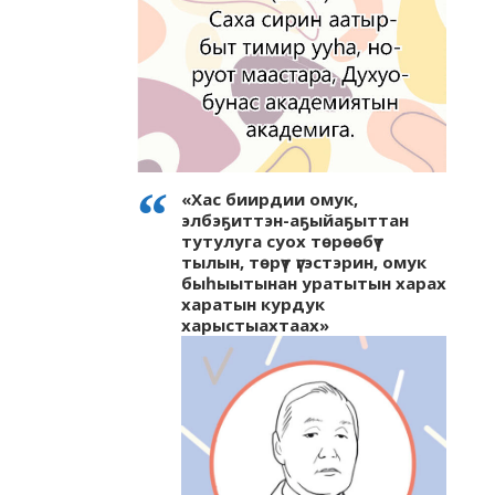
«Хас биирдии омук,
элбэҕиттэн-аҕыйаҕыттан
тутулуга суох төрөөбүт
тылын, төрүт үгэстэрин, омук
быһыытынан уратытын харах
харатын курдук
харыстыахтаах»