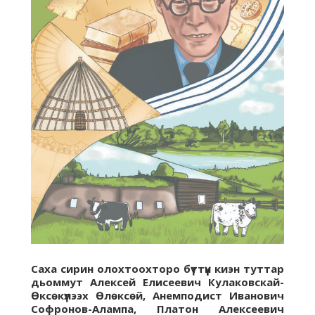
Саха сирин олохтоохторо бүттүүн киэн туттар
дьоммут Алексей Елисеевич Кулаковскай-
Өксөкүлээх Өлөксөй, Анемподист Иванович
Софронов-Алампа, Платон Алексеевич