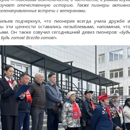
изучает отечественную историю. Также пионеры активн
еленаправленные встречи с ветеранами.
ильев подчеркнул, что пионерия всегда учила дружбе 
бы эти ценности оставались незыблемыми, напоминая, чт
ыми. Он также озвучил сегодняшний девиз пионеров:
«Буд
Будь готов! Всегда готов!»
.