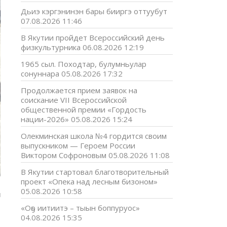
Дьиэ кэргэнинэн бары бииргэ оттуубут
07.08.2026 11:46
В Якутии пройдет Всероссийский день
физкультурника
06.08.2026 12:19
1965 сыл. Походтар, булумньулар
сонуннара
05.08.2026 17:32
Продолжается прием заявок на
соискание VII Всероссийской
общественной премии «Гордость
нации-2026»
05.08.2026 15:24
Олекминская школа №4 гордится своим
выпускником — Героем России
Виктором Софроновым
05.08.2026 11:08
В Якутии стартовал благотворительный
проект «Опека над лесным бизоном»
05.08.2026 10:58
я
о
«Оҕо иитиитэ – тыын боппуруос»
04.08.2026 15:35