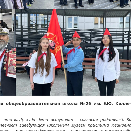
яя общеобразовательная школа №26 им. Е.Ю. Келле
 это клуб, куда дети вступают с согласия родителей. З
твечает заведующая школьным музеем Кристина Ивановн
еров — поисковая деятельность, в частности, в рамках клуб