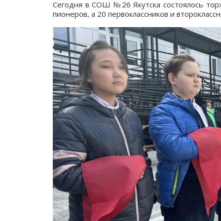
Сегодня в СОШ №26 Якутска состоялось торж
пионеров, а 20 первоклассников и второклассн