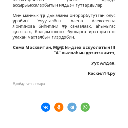
аккырыыккаларбытын илдьэн туттардылар.
Мин маннык үтүө дьыаланы оҥорорбутуттан олус
үөрэбин! Учууталбыт Алена Алексеевна
Лонгинова биһигини үтүө санаалаах, аһыныгас
сүрэхтээх, болҕомтолоох буоларга үөрэтэриттэн
улахан махталбын тиэрдэбин.
Сема Москвитин, Мүрү 2 №-дээх оскуолатын III
“А” кылааһын үөрэнээччитэ,
Уус Алдан.
Кэскил14.ру
#
дойду патриоттара