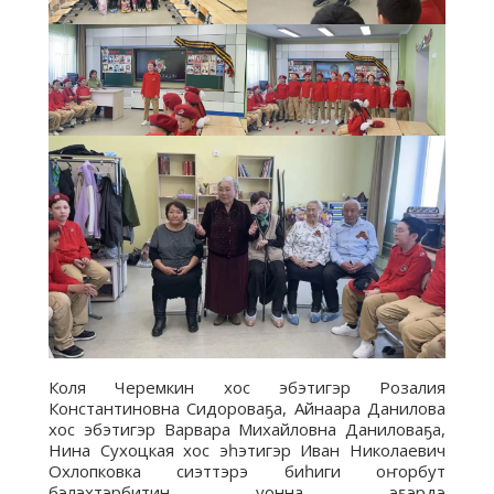
Коля Черемкин хос эбэтигэр Розалия
Константиновна Сидороваҕа, Айнаара Данилова
хос эбэтигэр Варвара Михайловна Даниловаҕа,
Нина Сухоцкая хос эһэтигэр Иван Николаевич
Охлопковка сиэттэрэ биһиги оҥорбут
бэлэхтэрбитин уонна эҕэрдэ