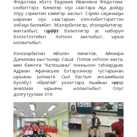
Федотова эбэтэ Евдокия Ивановна Федотова
кэлбиттэрэ. Кинилэр оҕо саастара Аҕа дойду
Улуу сэриитин кэмигэр ааспыт. Сэрии саҕанааҕы
ыарахан оҕо саастарын кэпсээбиттэриттэн
элбэҕи биллибит. Эбэлэрбитигэр, эһэлэрбитигэр
махталбыт, сүгүрүйүүбүт бэлиэтигэр ас наборун
бэлэхтээтибит. Хоһоон аахтыбыт, ырыа
ыллаатыбыт.
Кэнсиэрбитин Айсиэн Аянитов, Айнаара
Данилова ыыттылар. Саша Попов хоһоон аахта,
мин баяҥҥа “Катюшаны” оонньоон таһаардым.
Адриан Афанасьев бэтэрээннэр тустарынан
ырыаны ыллаата. Сыл бастыҥ ансаамбыла
буолбут «Өрөгөй” уолаттара Кыайыы күнүгэр
аналлаах ырыаны ыллаатыбыт. Олус
долгутуулаах этэ!