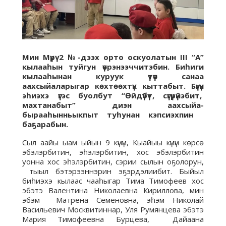
Мин Мүрү 2 №-дээх орто оскуолатын III “А”
кылааһын туйгун үөрэнээччитэбин. Биһиги
кылааһынан куруук үтүө санаа
аахсыйаларыгар көхтөөхтүк кыттабыт. Бүгүн
эһиэхэ үгэс буолбут “Өйдүүбүт, сүгүрүйэбит,
махтанабыт” диэн аахсыйа-
бырааһынньыкпыт туһунан кэпсиэхпин
баҕарабын.
Сыл аайы ыам ыйын 9 күнүн, Кыайыы күнүн көрсө
эбэлэрбитин, эһэлэрбитин, хос эбэлэрбитин
уонна хос эһэлэрбитин, сэрии сылын оҕолорун,
тыыл бэтэрээннэрин эҕэрдэлиибит. Быйыл
биһиэхэ кылаас чааһыгар Тима Тимофеев хос
эбэтэ Валентина Николаевна Кириллова, мин
эбэм Матрена Семёновна, эһэм Николай
Васильевич Москвитиннар, Уля Румянцева эбэтэ
Мария Тимофеевна Бурцева, Дайаана