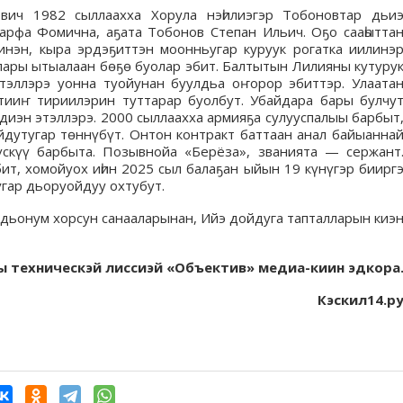
ович 1982 сыллаахха Хорула нэһилиэгэр Тобоновтар дьи
арфа Фомична, аҕата Тобонов Степан Ильич. Оҕо сааһытта
ринэн, кыра эрдэҕиттэн моонньугар куруук рогатка иилинэ
лары ытыалаан бөҕө буолар эбит. Балтытын Лилияны кутуру
тэллэрэ уонна туойунан буулдьа оҥорор эбиттэр. Улаата
, тииҥ тириилэрин туттарар буолбут. Убайдара бары булчу
диэн этэллэрэ. 2000 сыллаахха армияҕа сулууспалыы барбыт
йдутугар төннүбүт. Онтон контракт баттаан анал байыанна
скүү барбыта. Позывнойа «Берёза», званията — сержант
т, хомойуох иһин 2025 сыл балаҕан ыйын 19 күнүгэр биирг
гар дьоруойдуу охтубут.
дьонум хорсун санааларынан, Ийэ дойдуга тапталларын киэ
ы техническэй лиссиэй «Объектив» медиа-киин эдкора
Кэскил14.р