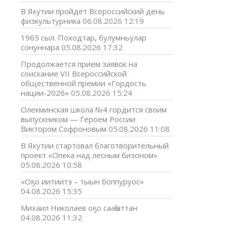
В Якутии пройдет Всероссийский день
физкультурника
06.08.2026 12:19
1965 сыл. Походтар, булумньулар
сонуннара
05.08.2026 17:32
Продолжается прием заявок на
соискание VII Всероссийской
общественной премии «Гордость
нации-2026»
05.08.2026 15:24
Олекминская школа №4 гордится своим
выпускником — Героем России
Виктором Софроновым
05.08.2026 11:08
В Якутии стартовал благотворительный
проект «Опека над лесным бизоном»
05.08.2026 10:58
«Оҕо иитиитэ – тыын боппуруос»
04.08.2026 15:35
Михаил Николаев оҕо сааһыттан
04.08.2026 11:32