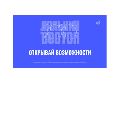
э
н
р
к
н
т
,
й
.
э
н
.
у