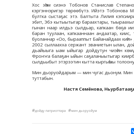
Хос эһэм сиэнэ Тобонов Станислав Степан
кэргэннэригэр төрөөбүтэ. Ийэтэ Тобонова М
бултка сыстаҕас этэ. Балтыта Лилия кэпсии
эбит, Эбэ кытыытыгар бараахтары, тыыраахы
гынан наар илдьэ сылдьар, капкаан бөҕө ии
баран туулаан, капкааннаан андаатар, киис
буоланнар «Оо, бырааппыт Байанайдаах киһи» 
2002 сыллаахха сержант званиетын ылан, до
дьайыыга ыам ыйыгар дойдутун чиэһин көмү
Фроҥҥа балаҕан ыйын саҕаланыытыгар киирби
сылдьыбыт этэрээтин кытта кыргыһыы толоону
Мин дьоруойдарым — мин чугас дьонум. Мин 
туттабын.
Настя Семёнова, Ньурбатааҕ
#
#
дойду патриоттара
мин дьоруойум