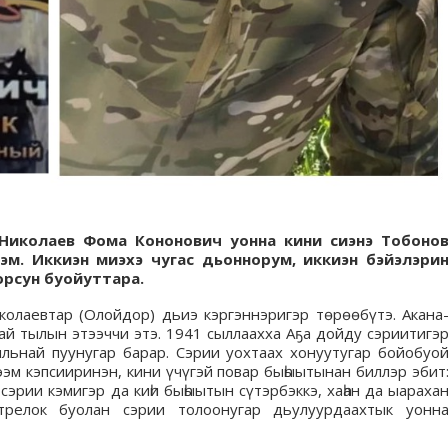
 Николаев Фома Кононович уонна кини сиэнэ Тобоно
эм. Иккиэн миэхэ чугас дьоннорум, иккиэн бэйэлэри
орсун буойуттара.
колаевтар (Олойдор) дьиэ кэргэннэригэр төрөөбүтэ. Акана
хай тылын этээччи этэ. 1941 сыллаахха Аҕа дойду сэриитигэ
ыльнай пуунугар барар. Сэрии уохтаах хонуутугар бойобуо
ээм кэпсииринэн, кини үчүгэй повар быһыытынан биллэр эбит
 сэрии кэмигэр да киһи быһыытын сүтэрбэккэ, хаһан да ыараха
стрелок буолан сэрии толоонугар дьулуурдаахтык уонн