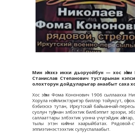
Мин эһиэхэ икки дьоруойбун — хос эһэм
Станислав Степанович тустарынан кэпси
олохторун дойдуларыгар анаабыт саха х
Хос эһэм Фома Кононович 1906 сыллаахха Ни
Хорула нэһилиэктэригэр биллэр тойуксут, оһуо
бэбиэскэ тутан, Иркутскай байыаннай-перес
суолун туһунан элбэхтик билбэппит эрээри, эб
саллааттары элбэхтик уонна үчүгэйдик аһатар,
тылы этэн киһини хаарыйбатах. Рядовой-
эппиэтинэстээхтик сулууспалаабыт.