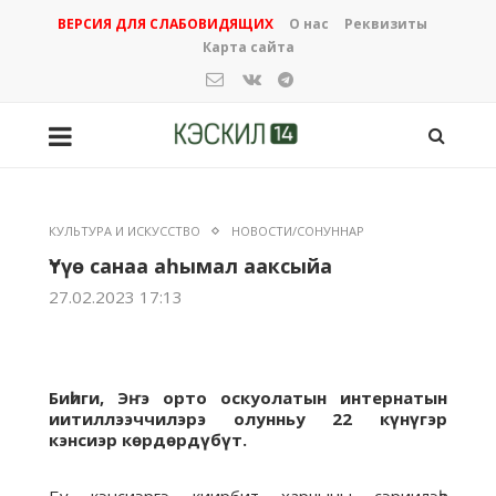
ВЕРСИЯ ДЛЯ СЛАБОВИДЯЩИХ
О нас
Реквизиты
Карта сайта
КУЛЬТУРА И ИСКУССТВО
НОВОСТИ/СОНУННАР
Үтүө санаа аһымал ааксыйа
27.02.2023 17:13
Биһиги, Эҥэ орто оскуолатын интернатын
иитиллээччилэрэ олунньу 22 күнүгэр
кэнсиэр көрдөрдүбүт.