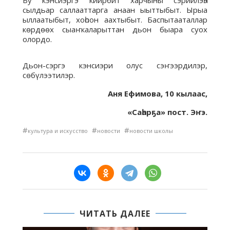
Бу кэнсиэргэ киирбит харчыны сэриилэһэ
сылдьар саллааттарга анаан ыыттыбыт. Ырыа
ыллаатыбыт, хоһоон аахтыбыт. Баспытааталлар
көрдөөх сыаҥкаларыттан дьон быара суох
олордо.
Дьон-сэргэ кэнсиэри олус сэҥээрдилэр,
сөбүлээтилэр.
Аня Ефимова, 10 кылаас,
«Саһарҕа» пост. Эҥэ.
#
#
#
культура и искусство
новости
новости школы
ЧИТАТЬ ДАЛЕЕ