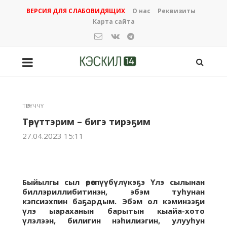
ВЕРСИЯ ДЛЯ СЛАБОВИДЯЩИХ
О нас
Реквизиты
Карта сайта
ТӨРҮЧЧҮ
Төрүттэрим – бигэ тирэҕим
27.04.2023 15:11
Быйылгы сыл өрөспүүбүлүкэҕэ Үлэ сылынан
биллэриллибитинэн, эбэм туһунан
кэпсиэхпин баҕардым. Эбэм ол кэминээҕи
үлэ ыараханын барытын кыайа-хото
үлэлээн, билигин нэһилиэгин, улууһун