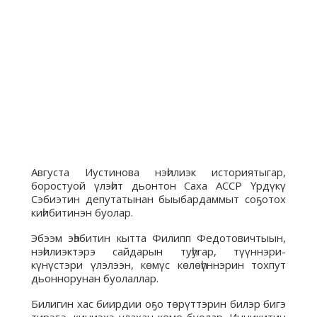
Августа Иустинова нэһилиэк историятыгар,
боростуой үлэһит дьонтон Саха АССР Үрдүкү
Сэбиэтин депутатынан быыбардаммыт соҕотох
киһибитинэн буолар.
Эбээм эһэбитин кытта Филипп Федотовичтыын,
нэһилиэктэрэ сайдарын туһугар, түүннэри-
күнүстэри үлэлээн, көмүс көлөһүннэрин тохпут
дьоннорунан буолаллар.
Билигин хас биирдии оҕо төрүттэрин билэр бигэ