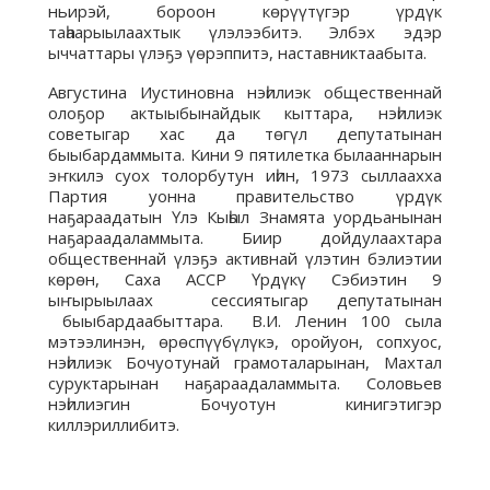
ньирэй, бороон көрүүтүгэр үрдүк
таһаарыылаахтык үлэлээбитэ. Элбэх эдэр
ыччаттары үлэҕэ үөрэппитэ, наставниктаабыта.
Августина Иустиновна нэһилиэк общественнай
олоҕор актыыбынайдык кыттара, нэһилиэк
советыгар хас да төгүл депутатынан
быыбардаммыта. Кини 9 пятилетка былааннарын
эҥкилэ суох толорбутун иһин, 1973 сыллаахха
Партия уонна правительство үрдүк
наҕараадатын Үлэ Кыһыл Знамята уордьанынан
наҕараадаламмыта. Биир дойдулаахтара
общественнай үлэҕэ активнай үлэтин бэлиэтии
көрөн, Саха АССР Үрдүкү Сэбиэтин 9
ыҥырыылаах сессиятыгар депутатынан
быыбардаабыттара. В.И. Ленин 100 сыла
мэтээлинэн, өрөспүүбүлүкэ, оройуон, сопхуос,
нэһилиэк Бочуотунай грамоталарынан, Махтал
суруктарынан наҕараадаламмыта. Соловьев
нэһилиэгин Бочуотун кинигэтигэр
киллэриллибитэ.