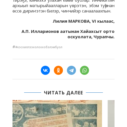
тирэҕэ, киниэхэ улахан көмө буолар. Инникитин
архыып матырыйаалларын үөрэтэн, эбэм туһунан
өссө дириҥэтэн билэр, чинчийэр санаалаахпын.
Лилия МАРКОВА, VI кылаас,
А.П. Илларионов аатынан Хайахсыт орто
оскуолата, Чурапчы.
#
#кэскиллээхолоххобэлэмбуол
ЧИТАТЬ ДАЛЕЕ