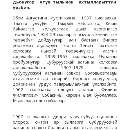
дьонугар үтүө тылынан ахтылларыттан
үөрэбин.
Эбэм Августина Иустиновна 1937 сыллаахха
Таатта улууһун Тыараһа нэһилиэгэр, Кыйы
бөһүөлэгэр холкуостаах дьиэ кэргэнигэр
төрөөбүтэ. 1953-59 сылларга оскуола кэнниттэн
төрөөбүт дойдутугар, аан бастаан бииргэ
үөрэммит оҕолорун кытта Ленин аатынан
колхозка ньирэй көрөөччүнэн үлэтин
саҕалаабыта. 1959-1967 сыллаахха Чурапчы
оройуонугар Субуруусскай аатынан колхозка
дояркалаабыта. 1967-1979 сылларга
Субуруусскай аатынан совхоз Соловьевтааҕы
отделениетыгар ньирэй, бороон көрүүтүгэр,
доярканан үрдүк таһаарыылаахтык үлэлээбитэ.
1962 сыллаахха олоҕун аналын Филипп
Филиппович Собакины көрсөн ыал буолаллар,
Мырылаҕа олохсуйаллар.
1967 сыллаахха диэри утуу-субуу оҕолонон
олорор, онтон өр сылларга Субуруусскай
аатынан совхоз Соловьевтааҕы отделениетыгар