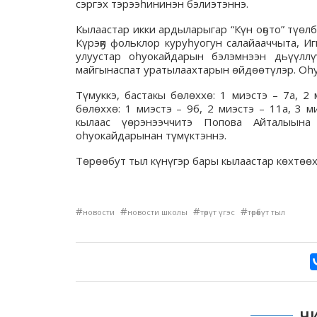
сэргэх тэрээһининэн бэлиэтэннэ.
Кылаастар икки ардыларыгар “Күн оҕото” түөлб
Күрэҕи фольклор куруһуогун салайааччыта, И
улуустар оһуокайдарын бэлэмнээн дьүүллү
майгынаспат уратылаахтарын өйдөөтүлэр. Оһу
Түмуккэ, бастакы бөлөххө: 1 миэстэ – 7а, 2
бөлөххө: 1 миэстэ – 9б, 2 миэстэ – 11а, 3 м
кылаас үөрэнээччитэ Попова Айталыына 
оһуокайдарынан түмүктэннэ.
Төрөөбут тыл күнүгэр бары кылаастар көхтөө
#
#
#
#
новости
новости школы
төрүт үгэс
төрөөбүт тыл
Ч