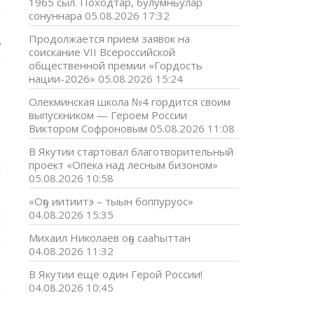
1965 сыл. Походтар, булумньулар
н
сонуннара
05.08.2026 17:32
Продолжается прием заявок на
”
соискание VII Всероссийской
н
общественной премии «Гордость
а
нации-2026»
05.08.2026 15:24
,
Олекминская школа №4 гордится своим
выпускником — Героем России
Виктором Софроновым
05.08.2026 11:08
т
В Якутии стартовал благотворительный
н
проект «Опека над лесным бизоном»
ү
05.08.2026 10:58
,
«Оҕо иитиитэ – тыын боппуруос»
04.08.2026 15:35
л
н
Михаил Николаев оҕо сааһыттан
я
04.08.2026 11:32
В Якутии еще один Герой России!
04.08.2026 10:45
н
р