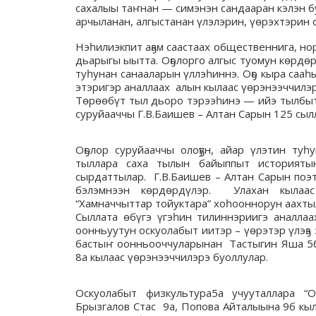
сахалыы таҥнан — симэнэн сандааран кэлэн бу
арчыланан, алгыстанан үлэлэрин, үөрэхтэрин с
Нэһилиэкпит аҕам саастаах общественнига, нор
дьарыгы ыытта. Оҕолорго алгыс туомун көрдөрө
туһунан санааларын үллэһиннэ. Оҕо кыра сааһ
этэригэр аналлаах алын кылаас үөрэнээччилэри
Төрөөбүт тыл дьоро тэрээһинэ — ийэ тылбыт к
суруйааччы Г.В.Баишев – Алтан Сарын 125 сыл
Оҕолор суруйааччы олоҕун, айар үлэтин туһ
тыллара саха тылын байыппыт историяты
сырдаттылар. Г.В.Баишев – Алтан Сарын поэт
бэлэмнээн көрдөрдүлэр. Улахан кылаас 
“Хамначчыттар тойуктара” хоһооннорун аахты
Сыллата өбүгэ үгэһин тилиннэриигэ аналлаа
оонньуутун оскуолабыт иитэр – үөрэтэр үлэҕэ 
бастыҥ оонньооччуларынан Тастыгин Яша 5б,
8а кылаас үөрэнээччилэрэ буоллулар.
Оскуолабыт физкультура5а учууталлара “
Брызгалов Стас 9а, Попова Айталыына 9б кыл