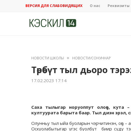
ВЕРСИЯ ДЛЯ СЛАБОВИДЯЩИХ
О нас
Реквизиты
НОВОСТИ ШКОЛЫ
НОВОСТИ/СОНУННАР
Төрөөбүт тыл дьоро тэр
17.02.2023 17:14
Саха тылыгар норуоппут олоҕо, кута – 
култуурата барыта баар. Тыл диэн эрэл, 
Олунньу тыл ыйа буоларын чэрчитинэн, оҕо – 
Оскуолабытыгар үгэс буолбут биир сүдү тэр