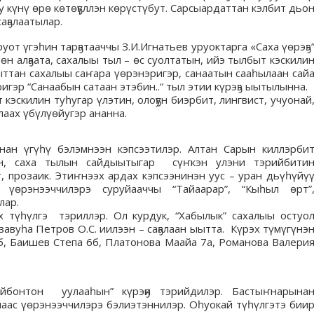
 күнү өрө көтөҕүллэн көрүстүбут. Сарсыардаттан кэлбит дьо
аҕалаатылар.
уот үгэһин тарҕатааччы З.И.Игнатьев уруоктарга «Саха үөрэҕэ
н алҕаата, сахалыы тыл – өс суолтатын, ийэ тылбыт кэскили
ыттан сахалыы саҥара үөрэнэригэр, санаатын сааһылаан сай
гэр “Санаабын сатаан этэбин..“ тыл этии күрэҕэ ыытылынна.
эскилин туһугар үлэтин, олоҕун биэрбит, лингвист, учуонай
лаах үбүлүөйугэр ананна.
унан үгүһү бэлэмнээн кэпсээтилэр. Алтан Сарын киллэрби
н, саха тылын сайдыытыгар сүҥкэн улэни тэрийбити
, прозаик. Этиҥнээх ардах кэпсээнинэн уус – уран дьүһүйү
үөрэнээччилэрэ суруйааччы “Тайаарар”, “Кыһыл өрт”
лар.
х түһүлгэ тэриллэр. Ол курдук, “Хабылык” сахалыы остуо
завуһа Петров О.С. иилээн – саҕалаан ыытта. Күрэх түмүгүнэ
 Баишев Степа 6б, Платонова Маайа 7а, Романова Валери
Ойбонтон уулааһын” күрэҕи тэрийдилэр. Бастыҥнарына
аас үөрэнээччилэрэ бэлиэтэннилэр. Оһуокай түһүлгэтэ бии