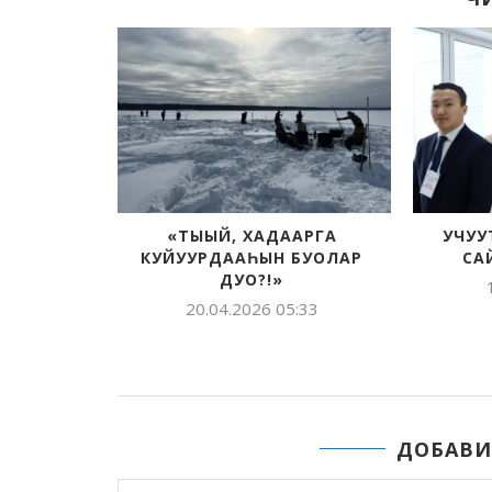
ПЫТ,
«ТЫЫЙ, ХАДААРГА
УЧУУ
И
КУЙУУРДААҺЫН БУОЛАР
СА
ДУО?!»
:27
20.04.2026 05:33
ДОБАВИ