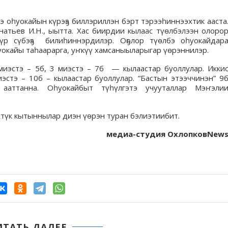
э оһуокайын күрэҕэ биллэриллэн бэрт тэрээһиннээхтик ааста
гнатьев И.Н., ыытта. Хас биирдии кылаас түөлбэлээн олоро
үр сүбэҕэ билиһиннэрдилэр. Оҕолор түөлбэ оһуокайдар
окайы таһаарарга, уҥкүү хамсаныыларыгар үөрэннилэр.
 миэстэ – 5б, 3 миэстэ – 7б — кылаастар буоллулар. Икки
иэстэ – 10б – кылаастар буоллулар. “Бастын этээччинэн” 9
ааттанна. Оһуокайбыт түһүлгэтэ учууталлар Мэҥэли
хтүк кытыннылар диэн үөрэн туран бэлиэтиибит.
медиа-студия ОхлопковNew
ИТАТЬ ДАЛЕЕ