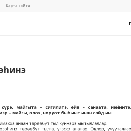
Карта сайта
ээһинэ
сүрэ, майгыта – сигилитэ, өйө – санаата, иэйиитэ
сиэр – майгы, олох, норуот быһыытынан сайдыы.
аймахха анаан төрөөбүт тыл күннэрэ ыытыллаллар.
ээһинэ төрөөбүт тылга, үгэскэ ананар. Оҕолор, учууталла