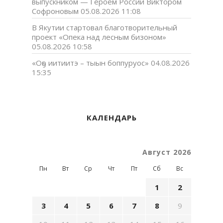
выпускником — Героем России Виктором
Софроновым
05.08.2026 11:08
В Якутии стартовал благотворительный
проект «Опека над лесным бизоном»
05.08.2026 10:58
«Оҕо иитиитэ – тыын боппуруос»
04.08.2026
15:35
КАЛЕНДАРЬ
Август 2026
Пн
Вт
Ср
Чт
Пт
Сб
Вс
1
2
3
4
5
6
7
8
9