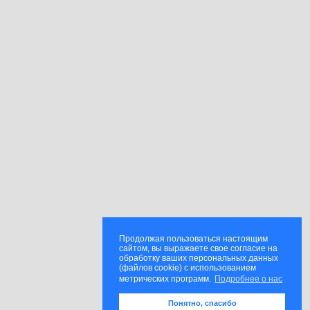
Продолжая пользоваться настоящим
сайтом, вы выражаете свое согласие на
обработку ваших персональных данных
(файлов cookie) с использованием
метрических программ.
Подробнее о нас
Понятно, спасибо