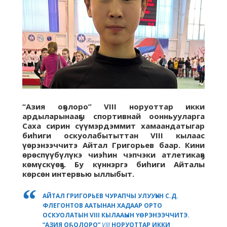
“Азия оҕолоро”
VIII
норуоттар икки
ардыларынааҕы спортивнай оонньууларга
Саха сирин сүүмэрдэммит хамаандатыгар
биһиги оскуолабытыттан VIII кылаас
үөрэнээччитэ Айтал Григорьев баар. Кини
өрөспүүбүлүкэ чиэһин чэпчэки атлетикаҕа
көмүскүөҕэ. Бу күннэргэ биһиги Айталы
көрсөн интервью ыллыбыт.
АЙТАЛ ГРИГОРЬЕВ ЧУРАПЧЫ УЛУУҺУН С.Д.
ФЛЕГОНТОВ ААТЫНАН ХАДААР ОРТО
ОСКУОЛАТЫН VIII КЫЛААҺЫН ҮӨРЭНЭЭЧЧИТЭ.
“АЗИЯ ОҔОЛОРО”
VIII
НОРУОТТАР ИККИ