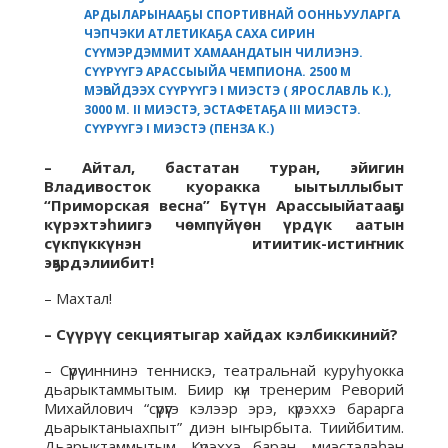
АРДЫЛАРЫНААҔЫ СПОРТИВНАЙ ООННЬУУЛАРГА
ЧЭПЧЭКИ АТЛЕТИКАҔА САХА СИРИН
СҮҮМЭРДЭММИТ ХАМААНДАТЫН ЧИЛИЭНЭ.
СҮҮРҮҮГЭ АРАССЫЫЙА ЧЕМПИОНА. 2500 М
МЭҺЭЙДЭЭХ СҮҮРҮҮГЭ I МИЭСТЭ ( ЯРОСЛАВЛЬ К.),
3000 М. II МИЭСТЭ, ЭСТАФЕТАҔА III МИЭСТЭ.
СҮҮРҮҮГЭ I МИЭСТЭ (ПЕНЗА К.)
– Айтал, бастатан туран, эйигин
Владивосток куоракка ыытыллыбыт
“Приморская весна” Бүтүн Арассыыйатааҕы
күрэхтэһиигэ чөмпүйүөн үрдүк аатын
сүкпүккүнэн итиитик-истиҥник
эҕэрдэлиибит!
– Махтал!
– Сүүрүү секциятыгар хайдах кэлбиккиний?
– Сүүрүү иннинэ теннискэ, театральнай куруһуокка
дьарыктаммытым. Биир күн тренерим Реворий
Михайлович “сүүрүүгэ кэлээр эрэ, күрэххэ барарга
дьарыктаныахпыт” диэн ыҥырбыта. Тиийбитим.
Дьарыктаммытым. Күрэххэ баран, миэстэлэһэн