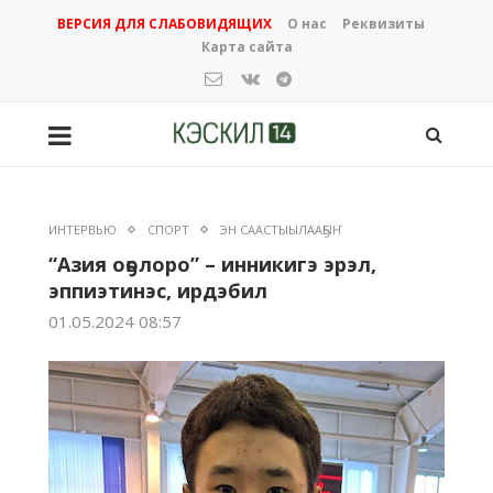
ВЕРСИЯ ДЛЯ СЛАБОВИДЯЩИХ
О нас
Реквизиты
Карта сайта
ИНТЕРВЬЮ
СПОРТ
ЭН СААСТЫЫЛААҔЫҤ
“Азия оҕолоро”
– инникигэ эрэл,
эппиэтинэс, ирдэбил
01.05.2024 08:57