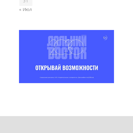
31
« Июл