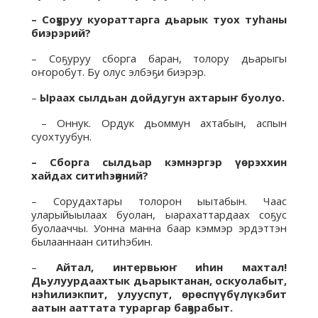
– Соҕуруу куораттарга дьарык туох туһаны
биэрэрий?
– Соҕуруу сборга баран, толору дьарыгы
оҥоробут. Бу олус элбэҕи биэрэр.
–
Ыраах сылдьан дойдугун ахтарыҥ буолуо.
⁠– Оннук. Ордук дьоммун ахтабын, аспын
суохтуубун.
– Сборга сылдьар кэмнэргэр үөрэххин
хайдах ситиһэҕиний?
– Сорудахтары толорон ыытабын. ⁠Чаас
уларыйыылаах буолан, ыарахаттардаах соҕус
буолааччы. Уонна манна баар кэммэр эрдэттэн
былааннаан ситиһэбин.
–
Айтал, интервьюҥ иһин махтал!
Дьулуурдаахтык дьарыктанан, оскуолабыт,
нэһилиэкпит, улууспут, өрөспүүбүлүкэбит
аатын ааттата тураргар баҕарабыт.