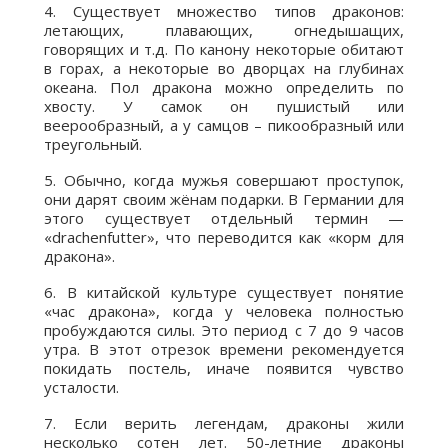
4. Существует множество типов драконов:
летающих, плавающих, огнедышащих,
говорящих и т.д. По канону некоторые обитают
в горах, а некоторые во дворцах на глубинах
океана. Пол дракона можно определить по
хвосту. У самок он пушистый или
веерообразный, а у самцов – пикообразный или
треугольный.
5. Обычно, когда мужья совершают проступок,
они дарят своим жёнам подарки. В Германии для
этого существует отдельный термин —
«drachenfutter», что переводится как «корм для
дракона».
6. В китайской культуре существует понятие
«час дракона», когда у человека полностью
пробуждаются силы. Это период с 7 до 9 часов
утра. В этот отрезок времени рекомендуется
покидать постель, иначе появится чувство
усталости.
7. Если верить легендам, драконы жили
несколько сотен лет. 50-летние драконы