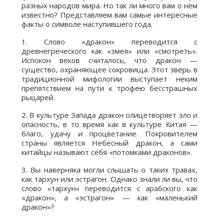
разных народов мира. Но так ли много вам о нём
известно? Представляем вам самые интересные
факты о символе наступившего года.
1. Слово «дракон» переводится с
древнегреческого как «змея» или «смотреть».
Испокон веков считалось, что дракон —
существо, охраняющее сокровища. Этот зверь в
традиционной мифологии выступает неким
препятствием на пути к трофею бесстрашных
рыцарей.
2. В культуре Запада дракон олицетворяет зло и
опасность, в то время как в культуре Китая —
благо, удачу и процветание. Покровителем
страны является Небесный дракон, а сами
китайцы называют себя «потомками драконов».
3. Вы наверняка могли слышать о таких травах,
как тархун или эстрагон. Однако знали ли вы, что
слово «тархун» переводится с арабского как
«дракон», а «эстрагон» — как «маленький
дракон»?