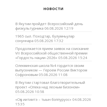
НОВОСТИ
В Якутии пройдет Всероссийский день
физкультурника
06.08.2026 12:19
1965 сыл. Походтар, булумньулар
сонуннара
05.08.2026 17:32
Продолжается прием заявок на соискание
VII Всероссийской общественной премии
«Гордость нации-2026»
05.08.2026 15:24
Олекминская школа №4 гордится своим
выпускником — Героем России Виктором
Софроновым
05.08.2026 11:08
В Якутии стартовал благотворительный
проект «Опека над лесным бизоном»
05.08.2026 10:58
«Оҕо иитиитэ – тыын боппуруос»
04.08.2026
15:35