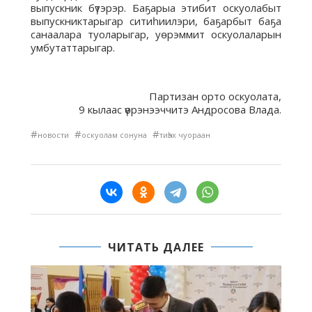
выпускник бүтэрэр. Баҕарыа этибит оскуолабыт
выпускниктарыгар ситиһиилэри, баҕарбыт баҕа
санаалара туоларыгар, уөрэммит оскуолаларын
умбутаттарыгар.
Партизан орто оскуолата,
9 кылаас үөрэнээччитэ Андросова Влада.
#
#
#
новости
оскуолам сонуна
тиһэх чуораан
ЧИТАТЬ ДАЛЕЕ