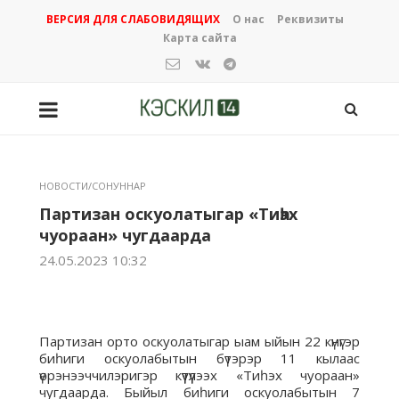
ВЕРСИЯ ДЛЯ СЛАБОВИДЯЩИХ
О нас
Реквизиты
Карта сайта
НОВОСТИ/СОНУННАР
Партизан оскуолатыгар «Тиһэх
чуораан» чугдаарда
24.05.2023 10:32
Партизан орто оскуолатыгар ыам ыйын 22 күнүгэр
биһиги оскуолабытын бүтэрэр 11 кылаас
үөрэнээччилэригэр күүтүүлээх «Тиһэх чуораан»
чугдаарда. Быйыл биһиги оскуолабытын 7