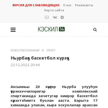
ВЕРСИЯ ДЛЯ СЛАБОВИДЯЩИХ
О нас
Реквизиты
Карта сайта
НОВОСТИ/СОНУННАР
СПОРТ
Ньурбаҕа баскетбол күрэҕэ
22.12.2022 20:44
Ахсынньы 20 күнүгэр Ньурба улууһун
үөрэнээччилэригэр комплекснай
спартакиада зачетугар киирэр баскетбол
күрэхтэһиитэ буолан ааста.
Барыта 17
хамаанда улахан, кыра оскуолалар арахсан