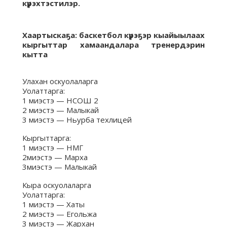
күрэхтэстилэр.
Хаартыскаҕа: баскетбол күрэҕэр кыайыылаах
кыргыттар хамаандалара тренердэрин
кытта
Улахан оскуолаларга
Уолаттарга:
1 миэстэ — НСОШ 2
2 миэстэ — Малыкай
3 миэстэ — Ньурба техлицей
Кыргыттарга:
1 миэстэ — НМГ
2миэстэ — Марха
3миэстэ — Малыкай
Кыра оскуолаларга
Уолаттарга:
1 миэстэ — Хаты
2 миэстэ — Егольжа
3 миэстэ — Жархан