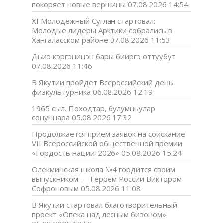
покоряет новые вершины
07.08.2026 14:54
XI Молодёжный Суглан стартовал:
Молодые лидеры Арктики собрались в
Хангаласском районе
07.08.2026 11:53
Дьиэ кэргэнинэн бары бииргэ оттуубут
07.08.2026 11:46
В Якутии пройдет Всероссийский день
физкультурника
06.08.2026 12:19
1965 сыл. Походтар, булумньулар
сонуннара
05.08.2026 17:32
Продолжается прием заявок на соискание
VII Всероссийской общественной премии
«Гордость нации-2026»
05.08.2026 15:24
Олекминская школа №4 гордится своим
выпускником — Героем России Виктором
Софроновым
05.08.2026 11:08
В Якутии стартовал благотворительный
проект «Опека над лесным бизоном»