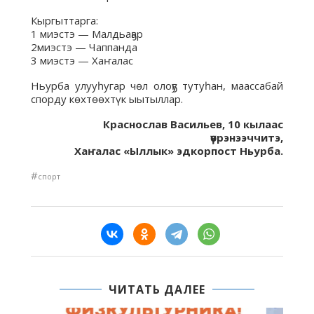
Кыргыттарга:
1 миэстэ — Малдьаҕар
2миэстэ — Чаппанда
3 миэстэ — Хаҥалас
Ньурба улууһугар чөл олоҕу тутуһан, маассабай
спорду көхтөөхтүк ыытыллар.
Краснослав Васильев, 10 кылаас
үөрэнээччитэ,
Хаҥалас «Ыллык» эдкорпост Ньурба.
#
спорт
ЧИТАТЬ ДАЛЕЕ