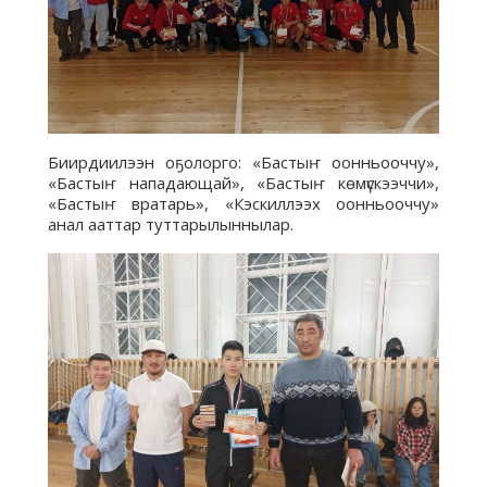
Биирдиилээн оҕолорго: «Бастыҥ оонньооччу»,
«Бастыҥ нападающай», «Бастыҥ көмүскээччи»,
«Бастыҥ вратарь», «Кэскиллээх оонньооччу»
анал ааттар туттарылыннылар.