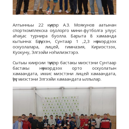
Алтынньы 22 күнүгэр А.З. Моякунов аатынан
спорткомплекска оҕолорго мини-футболга улуус
аһаҕас турнира буолла. Барыта 8 хамаанда
кытынна: Бүлүүчээн, Сунтаар 1 ,2,3 нүөмэрдээх
оскуолалара, лицей, гимназия, Кириэстээх,
Куокуну, Элгээйи нэһилиэктэрэ.
Сытыы киирсии түмүгэр бастакы миэстэни Сунтаар
бастакы нүөмэрдээх орто оскуолатын
хамаандата, иккис миэстэни лицей хамаандата,
үһүс миэстэни Элгээйи хамаандата ыллылар.