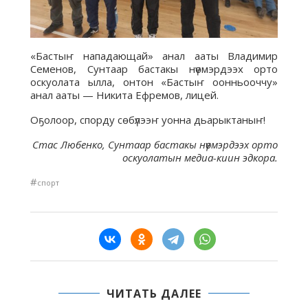
«Бастыҥ нападающай» анал ааты Владимир
Семенов, Сунтаар бастакы нүөмэрдээх орто
оскуолата ылла, онтон «Бастыҥ оонньооччу»
анал ааты — Никита Ефремов, лицей.
Оҕолоор, спорду сөбүлээҥ уонна дьарыктаныҥ!
Стас Любенко, Сунтаар бастакы нүөмэрдээх орто
оскуолатын медиа-киин эдкора.
#
спорт
ЧИТАТЬ ДАЛЕЕ