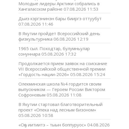
Молодые лидеры Арктики собрались в
Хангаласском районе
07.08.2026 11:53
Дьиэ кэргэнинэн бары бииргэ оттуубут
07.08.2026 11:46
В Якутии пройдет Всероссийский день
физкультурника
06.08.2026 12:19
1965 сыл. Походтар, булумньулар
сонуннара
05.08.2026 17:32
Продолжается прием заявок на соискание
VII Всероссийской общественной премии
«Гордость нации-2026»
05.08.2026 15:24
Олекминская школа №4 гордится своим
выпускником — Героем России Виктором
Софроновым
05.08.2026 11:08
В Якутии стартовал благотворительный
проект «Опека над лесным бизоном»
05.08.2026 10:58
«Оҕо иитиитэ – тыын боппуруос»
04.08.2026