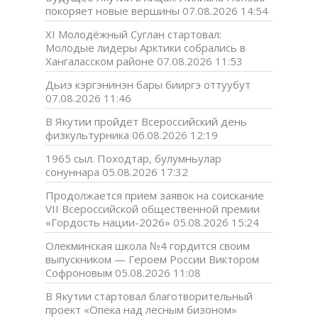
покоряет новые вершины
07.08.2026 14:54
XI Молодёжный Суглан стартовал:
Молодые лидеры Арктики собрались в
Хангаласском районе
07.08.2026 11:53
Дьиэ кэргэнинэн бары бииргэ оттуубут
07.08.2026 11:46
В Якутии пройдет Всероссийский день
физкультурника
06.08.2026 12:19
1965 сыл. Походтар, булумньулар
сонуннара
05.08.2026 17:32
Продолжается прием заявок на соискание
VII Всероссийской общественной премии
«Гордость нации-2026»
05.08.2026 15:24
Олекминская школа №4 гордится своим
выпускником — Героем России Виктором
Софроновым
05.08.2026 11:08
В Якутии стартовал благотворительный
проект «Опека над лесным бизоном»