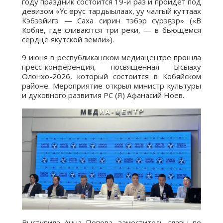
году праздник состоится 19-й раз и пройдет под
девизом «Үс өрүс тардыылаах, уу чалгый куттаах
Кэбээйигэ — Саха сирин тэбэр сүрэҕэр» («В
Кобяе, где сливаются три реки, — в бьющемся
сердце якутской земли»).
9 июня в республиканском медиацентре прошла
пресс-конференция, посвященная Ысыаху
Олонхо-2026, который состоится в Кобяйском
районе. Мероприятие открыл министр культуры
и духовного развития РС (Я) Афанасий Ноев.
Выступила Анна Попова, заместитель главы по