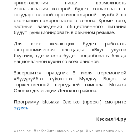
приготовления пищи, возможность
использования которой будет согласована с
государственной противопожарной службой по
окончании пожароопасного сезона. Кроме того,
частные заведения общественного питания
будут функционировать в обычном режиме.
Для всех желающих будет работать
гастрономическая площадка «Вкус улусов
Якутии», где можно будет попробовать блюда
национальной кухни со всех районов.
Завершится праздник 5 июля церемонией
«Бүдүрүйбэт сүһүөхтээх Мүлдьү Бөҕө» и
торжественной передачей символа Ысыаха
Олонхо делегации Ленского района.
Программу Ысыаха Олонхо (проект) смотрите
здесь.
Кэскил14.ру
#
#
#
Главное
Кэбээйигэ Олоҥхо Ыһыаҕа
Ысыах Олонхо 2026