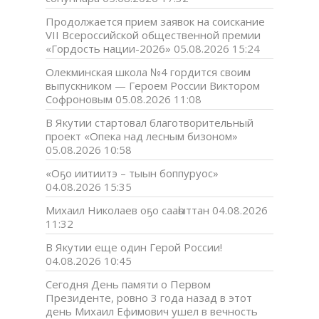
Продолжается прием заявок на соискание
VII Всероссийской общественной премии
«Гордость нации-2026»
05.08.2026 15:24
Олекминская школа №4 гордится своим
выпускником — Героем России Виктором
Софроновым
05.08.2026 11:08
В Якутии стартовал благотворительный
проект «Опека над лесным бизоном»
05.08.2026 10:58
«Оҕо иитиитэ – тыын боппуруос»
04.08.2026 15:35
Михаил Николаев оҕо сааһыттан
04.08.2026
11:32
В Якутии еще один Герой России!
04.08.2026 10:45
Сегодня День памяти о Первом
Президенте, ровно 3 года назад в этот
день Михаил Ефимович ушел в вечность