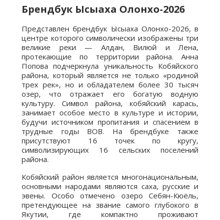
Брендбук Ысыаха Олонхо-2026
Представлен брендбук Ысыаха Олонхо-2026, в
центре которого символически изображены три
великие реки — Алдан, Вилюй и Лена,
протекающие по территории района. Анна
Попова подчеркнула уникальность Кобяйского
района, который является не только «родиной
трех рек», но и обладателем более 30 тысяч
озер, что отражает его богатую водную
культуру. Символ района, кобяйский карась,
занимает особое место в культуре и истории,
будучи источником пропитания и спасением в
трудные годы ВОВ. На брендбуке также
присутствуют 16 точек по кругу,
символизирующих 16 сельских поселений
района.
Кобяйский район является многонациональным,
основными народами являются саха, русские и
эвены. Особо отмечено озеро Себян-Кюёль,
претендующее на звание самого глубокого в
Якутии, где компактно проживают