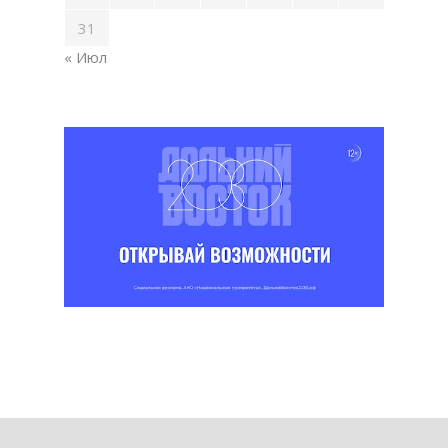
31
« Июл