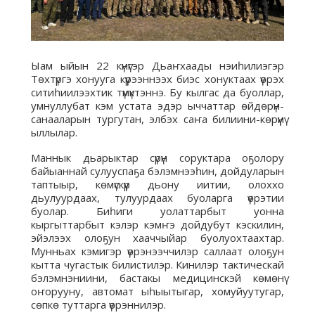
Ыам ыйын 22 күнүгэр Дьаҥхаады нэиһилиэгэр
Төхтүргэ хонууга күүрээннээх биэс хонуктаах үөрэх
ситиһиилээхтик түмүктэннэ. Бу кылгас да буоллар,
умнуллубат кэм устата эдэр ыччаттар өйдөрүн-
санааларын тургутан, элбэх саҥа билиини-көрүүнү
ыллылар.
Маннык дьарыктар сүрүн соруктара оҕолору
байыаннай сулууспаҕа бэлэмнээһин, дойдуларын
таптыыр, көмүскүүр дьону иитии, олоххо
дьулуурдаах, тулуурдаах буоларга үөрэтии
буолар. Биһиги уолаттарбыт уонна
кыргыттарбыт кэлэр кэмҥэ дойдубут кэскилин,
эйэлээх олоҕун хааччыйар буолуохтаахтар.
Мунньах кэмигэр үөрэнээччилэр саллаат олоҕун
кытта чугастык билистилэр. Кинилэр тактическай
бэлэмнэниини, бастакы медицинскэй көмөнү
оҥорууну, автомат ыһыытыгар, хомуйуутугар,
сөпкө туттарга үөрэннилэр.