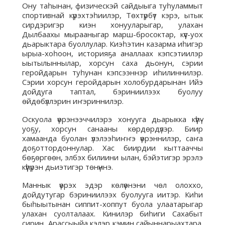
Ону таһынан, физическэй сайдыыга туһуламмыт
спортивнай күрэхтэһиилэр, Төхтүрбүт кэрэ, ытык
сирдэригэр киэн хонууларыгар, улахан
Дылбаахы мырааныгар марш-бросоктар, күүс-уох
дьарыктара буоллулар. Киэһэтин казарма иһигэр
ырыа-хоһоон, историяҕа аналлаах кэпсэтиилэр
ыытылыннылар, хорсун саха дьонун, сэрии
геройдарын туһунан кэпсээннэр иһилиннилэр.
Сэрии хорсун геройдарын холобурдарынан Ийэ
дойдуга таптал, бэриниилээх буолуу
өйдөбүллэрин иҥэриннилэр.
Оскуола үөрэнээччилэрэ хонууга дьарыкка күүһү-
уоҕу, хорсун санааны көрдөрдүлэр. Биир
хамаанда буолан үлэлээһиҥҥэ үөрэннилэр, саҥа
доҕоттордоннулар. Хас биирдии кыттааччы
бөҕөргөөн, элбэх билиини ылан, бэйэтигэр эрэлэ
күүһүрэн дьиэтигэр төнүннэ.
Маннык үөрэх эдэр көлүөнэни чөл олоххо,
дойдутугар бэриниилээх буолууга иитэр. Киһи
быһыытынан сиппит-хоппут буола улаатарыгар
улахан суолталаах. Кинилэр биһиги Сахабыт
сирин, Арассыыйа кэлэр кэмин сайыннарыахтара.