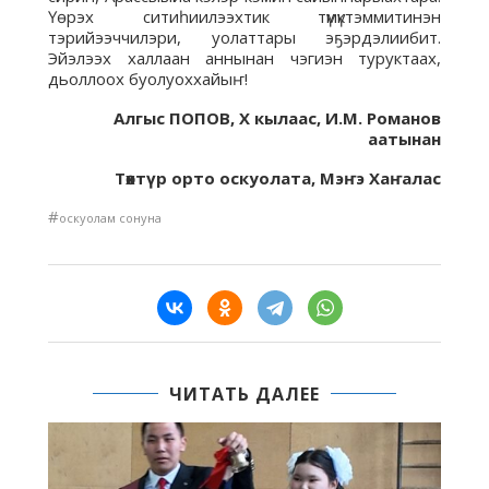
Үөрэх ситиһиилээхтик түмүктэммитинэн
тэрийээччилэри, уолаттары эҕэрдэлиибит.
Эйэлээх халлаан аннынан чэгиэн туруктаах,
дьоллоох буолуоххайыҥ!
Алгыс ПОПОВ, Х кылаас, И.М. Романов
аатынан
Төхтүр орто оскуолата, Мэҥэ Хаҥалас
#
оскуолам сонуна
ЧИТАТЬ ДАЛЕЕ