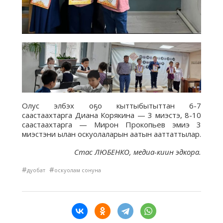
Олус элбэх оҕо кыттыбытыттан 6-7
саастаахтарга Диана Корякина — 3 миэстэ, 8-10
саастаахтарга — Мирон Прокопьев эмиэ 3
миэстэни ылан оскуолаларын аатын ааттаттылар.
Стас ЛЮБЕНКО, медиа-киин эдкора.
#
#
дуобат
оскуолам сонуна