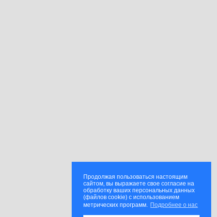
Продолжая пользоваться настоящим
сайтом, вы выражаете свое согласие на
обработку ваших персональных данных
(файлов cookie) с использованием
метрических программ.
Подробнее о нас