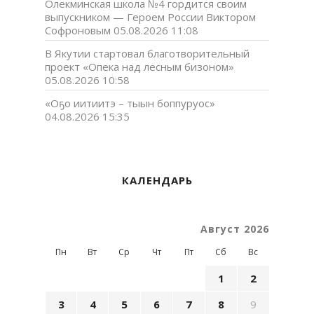
Олекминская школа №4 гордится своим
выпускником — Героем России Виктором
Софроновым
05.08.2026 11:08
В Якутии стартовал благотворительный
проект «Опека над лесным бизоном»
05.08.2026 10:58
«Оҕо иитиитэ – тыын боппуруос»
04.08.2026 15:35
КАЛЕНДАРЬ
Август 2026
Пн
Вт
Ср
Чт
Пт
Сб
Вс
1
2
3
4
5
6
7
8
9