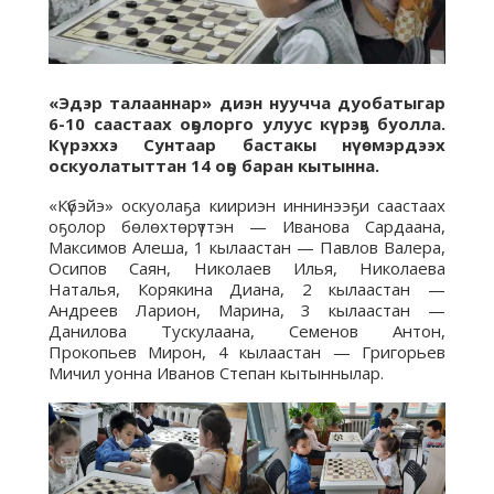
«Эдэр талааннар» диэн нуучча дуобатыгар
6-10 саастаах оҕолорго улуус күрэҕэ буолла.
Күрэххэ Сунтаар бастакы нүөмэрдээх
оскуолатыттан 14 оҕо баран кытынна.
«Күбэйэ» оскуолаҕа киириэн иннинээҕи саастаах
оҕолор бөлөхтөрүттэн — Иванова Сардаана,
Максимов Алеша, 1 кылаастан — Павлов Валера,
Осипов Саян, Николаев Илья, Николаева
Наталья, Корякина Диана, 2 кылаастан —
Андреев Ларион, Марина, 3 кылаастан —
Данилова Тускулаана, Семенов Антон,
Прокопьев Мирон, 4 кылаастан — Григорьев
Мичил уонна Иванов Степан кытыннылар.