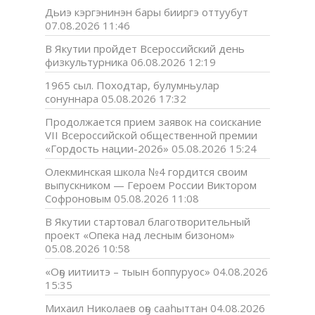
Дьиэ кэргэнинэн бары бииргэ оттуубут
07.08.2026 11:46
В Якутии пройдет Всероссийский день
физкультурника
06.08.2026 12:19
1965 сыл. Походтар, булумньулар
сонуннара
05.08.2026 17:32
Продолжается прием заявок на соискание
VII Всероссийской общественной премии
«Гордость нации-2026»
05.08.2026 15:24
Олекминская школа №4 гордится своим
выпускником — Героем России Виктором
Софроновым
05.08.2026 11:08
В Якутии стартовал благотворительный
проект «Опека над лесным бизоном»
05.08.2026 10:58
«Оҕо иитиитэ – тыын боппуруос»
04.08.2026
15:35
Михаил Николаев оҕо сааһыттан
04.08.2026