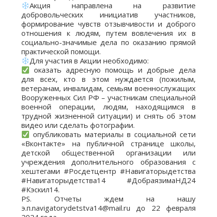
Акция направлена на развитие
добровольческих инициатив участников,
формирование чувств отзывчивости и доброго
отношения к людям, путем вовлечения их в
социально-значимые дела по оказанию прямой
практической помощи.
Для участия в Акции необходимо:
оказать адресную помощь и добрые дела
для всех, кто в этом нуждается (пожилым,
ветеранам, инвалидам, семьям военнослужащих
Вооруженных Сил РФ – участникам специальной
военной операции, людям, находящимся в
трудной жизненной ситуации) и снять об этом
видео или сделать фотографии.
опубликовать материалы в социальной сети
«Вконтакте» на публичной странице школы,
детской общественной организации или
учреждения дополнительного образования с
хештегами #Росдетцентр #Навигаторыдетства
#Навигаторыдетства14 #ДобраязимаНД24
#Кэскил14.
PS. Отчеты ждем на нашу
э.п.navigatorydetstva14@mail.ru до 22 февраля