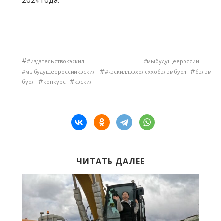
2024 года.
#
#издательствокэскил #мыбудущеероссии
#
#
#мыбудущеероссиикэскил
#кэскиллээхолоххобэлэмбуол
бэлэм
#
#
буол
конкурс
кэскил
ЧИТАТЬ ДАЛЕЕ