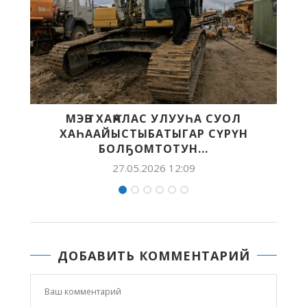
СУОЛ
«КЭСКИЛ» — «БЭЛЭМ БУОЛ» БАСТ
СҮРҮН
ХАҺЫАТТАРТАН БИИРДЭСТЭРЭ
25.05.2026 11:30
ДОБАВИТЬ КОММЕНТАРИЙ