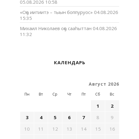
05.08.2026 10:58
«Оҕо иитиитэ – тыын боппуруос»
04.08.2026
15:35
Михаил Николаев оҕо сааһыттан
04.08.2026
11:32
КАЛЕНДАРЬ
Август 2026
Пн
Вт
Ср
Чт
Пт
Сб
Вс
1
2
3
4
5
6
7
8
9
10
11
12
13
14
15
16