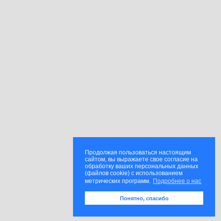
Продолжая пользоваться настоящим
сайтом, вы выражаете свое согласие на
обработку ваших персональных данных
(файлов cookie) с использованием
метрических программ.
Подробнее о нас
Понятно, спасибо