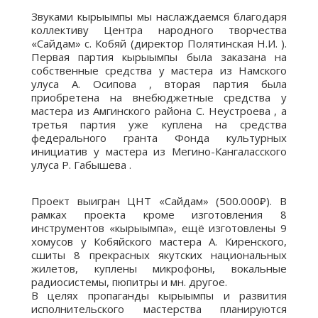
Звуками кырыымпы мы наслаждаемся благодаря
коллективу Центра народного творчества
«Сайдам» с. Кобяй (директор Полятинская Н.И. ).
Первая партия кырыымпы была заказана на
собственные средства у мастера из Намского
улуса А. Осипова , вторая партия была
приобретена на внебюджетные средства у
мастера из Амгинского района С. Неустроева , а
третья партия уже куплена на средства
федерального гранта Фонда культурных
инициатив у мастера из Мегино-Кангаласского
улуса Р. Габышева .
Проект выигран ЦНТ «Сайдам» (500.000₽). В
рамках проекта кроме изготовления 8
инструментов «кырыымпа», ещё изготовлены 9
хомусов у Кобяйского мастера А. Киренского,
сшиты 8 прекрасных якутских национальных
жилетов, куплены микрофоны, вокальные
радиосистемы, пюпитры и мн. другое.
В целях пропаганды кырыымпы и развития
исполнительского мастерства планируются