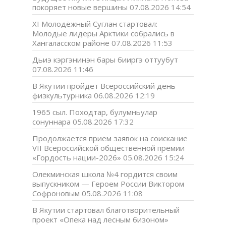
покоряет новые вершины
07.08.2026 14:54
XI Молодёжный Суглан стартовал:
Молодые лидеры Арктики собрались в
Хангаласском районе
07.08.2026 11:53
Дьиэ кэргэнинэн бары бииргэ оттуубут
07.08.2026 11:46
В Якутии пройдет Всероссийский день
физкультурника
06.08.2026 12:19
1965 сыл. Походтар, булумньулар
сонуннара
05.08.2026 17:32
Продолжается прием заявок на соискание
VII Всероссийской общественной премии
«Гордость нации-2026»
05.08.2026 15:24
Олекминская школа №4 гордится своим
выпускником — Героем России Виктором
Софроновым
05.08.2026 11:08
В Якутии стартовал благотворительный
проект «Опека над лесным бизоном»